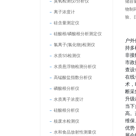
臭氧检测仪/分析仪
储容
物制
离子浓度计
验、
硅含量测定仪
硅酸根/磷酸根分析测定仪
户外
氯离子(氯化物)检测仪
持多
非接
水质SS检测仪
市政
水质悬浮物检测分析仪
查设
在线
高锰酸盐指数分析仪
术，I
磷酸根分析仪
断采
升级
水质离子浓度计
当下
硅酸根分析仪
高。
维保
核废水检测仪
优势
水和食品放射性测量仪
展会