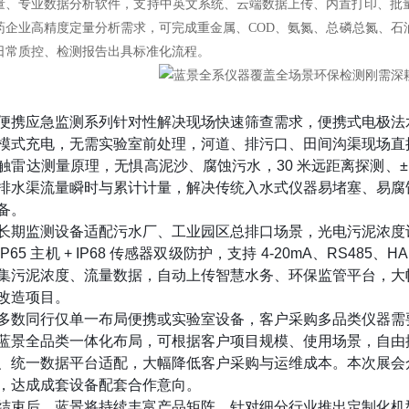
量、专业数据分析软件，支持中英文系统、云端数据上传、内置打印、批
药企业高精度定量分析需求，可完成重金属、COD、氨氮、总磷总氮、石
日常质控、检测报告出具标准化流程。
便携应急监测系列针对性解决现场快速筛查需求，便携式电极法
模式充电，无需实验室前处理，河道、排污口、田间沟渠现场直
触雷达测量原理，无惧高泥沙、腐蚀污水，30 米远距离探测、±
排水渠流量瞬时与累计计量，解决传统入水式仪器易堵塞、易腐
备。
长期监测设备适配污水厂、工业园区总排口场景，光电污泥浓度
P65 主机 + IP68 传感器双级防护，支持 4-20mA、RS485、
集污泥浓度、流量数据，自动上传智慧水务、环保监管平台，大
改造项目。
多数同行仅单一布局便携或实验室设备，客户采购多品类仪器需
蓝景全品类一体化布局，可根据客户项目规模、使用场景，自由
、统一数据平台适配，大幅降低客户采购与运维成本。本次展会
，达成成套设备配套合作意向。
结束后，蓝景将持续丰富产品矩阵，针对细分行业推出定制化机