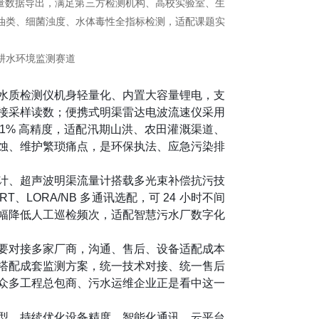
量数据导出，满足第三方检测机构、高校实验室、生
油类、细菌浊度、水体毒性全指标检测，适配课题实
水质检测仪机身轻量化、内置大容量锂电，支
接采样读数；便携式明渠雷达电波流速仪采用
1% 高精度，适配汛期山洪、农田灌溉渠道、
蚀、维护繁琐痛点，是环保执法、应急污染排
计、超声波明渠流量计搭载多光束补偿抗污技
HART、LORA/NB 多通讯选配，可 24 小时不间
幅降低人工巡检频次，适配智慧污水厂数字化
要对接多家厂商，沟通、售后、设备适配成本
搭配成套监测方案，统一技术对接、统一售后
众多工程总包商、污水运维企业正是看中这一
型，持续优化设备精度、智能化通讯、云平台