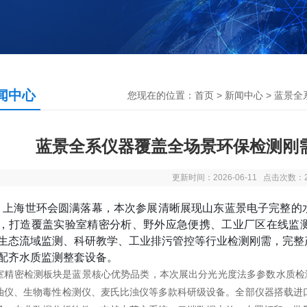
闻中心
您现在的位置：
首页
>
新闻中心
> 蓝景
蓝景全系仪器覆盖全场景环保检测刚
更新时间：2026-06-11 点击次数：
26 上海世环会圆满落幕，本次参展清晰展现山东蓝景电子完整
，打造覆盖实验室精密分析、野外应急便携、工业厂区在线监
生态流域监测、科研教学、工业排污管控等行业检测刚需，完整
配齐水质监测整套设备。
室精密检测板块是蓝景核心优势品类，本次展出分光光度法多参数水质检测
油仪、生物毒性检测仪、麦氏比浊仪等多款科研级设备。全部仪器搭载进口 LE