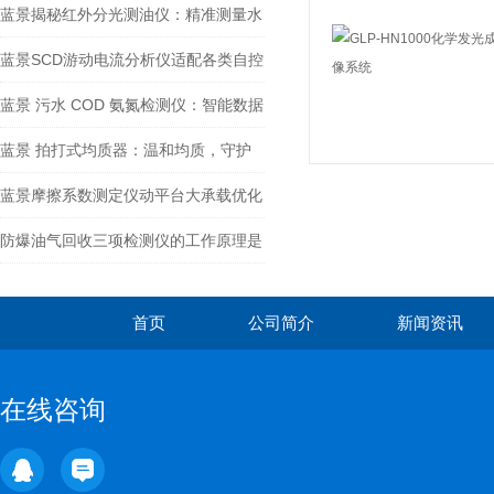
仪上市
蓝景揭秘红外分光测油仪：精准测量水
中油的科技密码
蓝景SCD游动电流分析仪适配各类自控
系统，集成性拉满
蓝景 污水 COD 氨氮检测仪：智能数据
管理，助力科学决策
蓝景 拍打式均质器：温和均质，守护
微生物检测的 “活性底线”
蓝景摩擦系数测定仪动平台大承载优化
结构，适配厚 / 不规则试样
防爆油气回收三项检测仪的工作原理是
什么？
首页
公司简介
新闻资讯
在线咨询