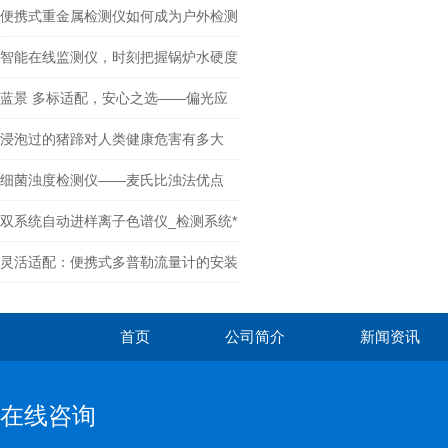
便携式重金属检测仪如何成为户外检测
的 “全能战士”
智能在线监测仪，时刻把握锅炉水硬度
蓝景 多标适配，安心之选——偏光应
力仪
浸泡过的猪蹄对人类健康危害有多大
细菌浊度检测仪——麦氏比浊法优点
【格蓝普推荐】
双系统自动进样离子色谱仪_检测系统*
灵活适配：便携式多普勒流量计的安装
与供电优势
首页
公司简介
新闻资讯
在线咨询