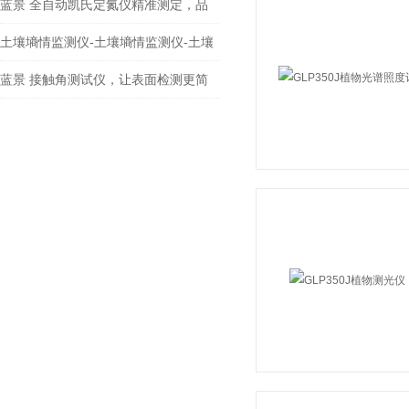
温水浴振荡器赋能生物实验突破
蓝景 全自动凯氏定氮仪精准测定，品
质保障
土壤墒情监测仪-土壤墒情监测仪-土壤
墒情监测仪
蓝景 接触角测试仪，让表面检测更简
单