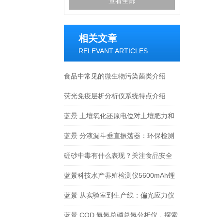
查看全部
相关文章
RELEVANT ARTICLES
食品中常见的微生物污染菌类介绍
荧光免疫层析分析仪系统特点介绍
蓝景 土壤氧化还原电位对土壤肥力和
植物生长有哪些影响？
蓝景 分液漏斗垂直振荡器：环保检测
专属，守护生态数据精准
硼砂中毒有什么表现？关注食品安全
蓝景科技水产养殖检测仪5600mAh锂
电+8小时续航，户外检测不间断
蓝景 从实验室到生产线：偏光应力仪
的多场景应用突破
蓝景 COD 氨氮总磷总氮分析仪，探索