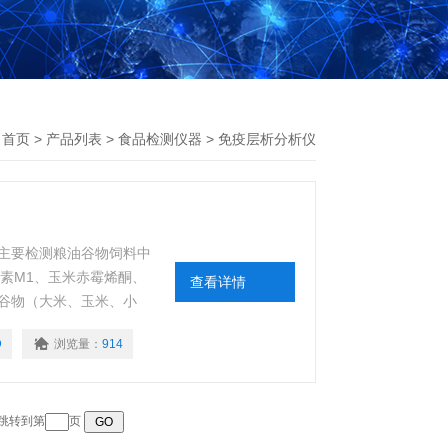
：
首页
>
产品列表
>
食品检测仪器
>
免疫层析分析仪
主要检测粮油谷物饲料中
素M1、玉米赤霉烯酮、
查看详情
谷物（大米、玉米、小
、食用油脂、牛奶及其制
D
浏览量：
914
 跳转到第
页