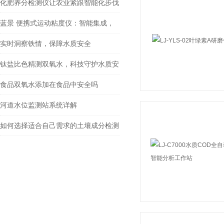
三氮分析仪器
化肥养分检测仪让农业紧跟智能化步伐
蓝景 便携式运动粘度仪：智能集成，
让粘度检测更聪明
实时洞察铁情，保障水质安全
钛盐比色精测双氧水，科技守护水质安
全
食品双氧水添加在食品中安全吗
河道水位监测站系统详解
如何选择适合自己需求的土壤成分检测
仪？