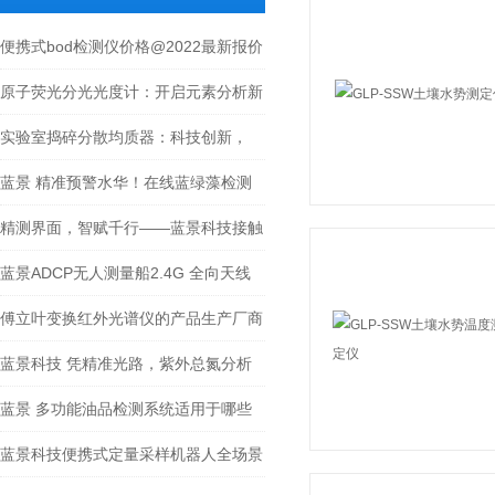
便携式bod检测仪价格@2022最新报价
原子荧光分光光度计：开启元素分析新
篇章
实验室捣碎分散均质器：科技创新，
引-领未来
蓝景 精准预警水华！在线蓝绿藻检测
仪，筑牢水质安全防线
精测界面，智赋千行——蓝景科技接触
角
蓝景ADCP无人测量船2.4G 全向天线
手持遥控，360° 无级摇杆操控
傅立叶变换红外光谱仪的产品生产厂商
蓝景科技 凭精准光路，紫外总氮分析
仪让数据无可挑剔
蓝景 多功能油品检测系统适用于哪些
行业？
蓝景科技便携式定量采样机器人全场景