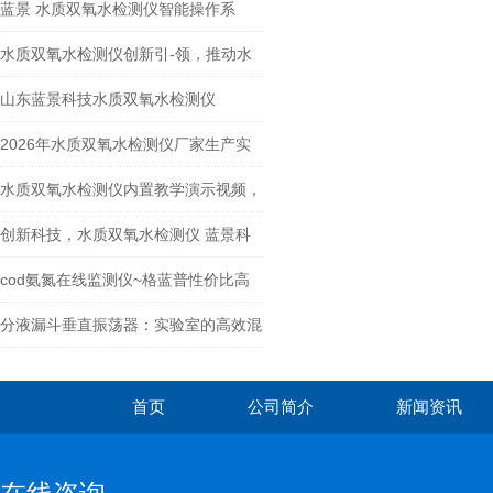
为水环境监管插上科技翅膀
蓝景 水质双氧水检测仪智能操作系
统：重新定义水质检测效率
水质双氧水检测仪创新引-领，推动水
质检测行业发展
山东蓝景科技水质双氧水检测仪
2026年水质双氧水检测仪厂家生产实
力排行榜分析
水质双氧水检测仪内置教学演示视频，
这对用户操作仪器有什么实际帮助？
创新科技，水质双氧水检测仪 蓝景科
技
cod氨氮在线监测仪~格蓝普性价比高
分液漏斗垂直振荡器：实验室的高效混
合专家
首页
公司简介
新闻资讯