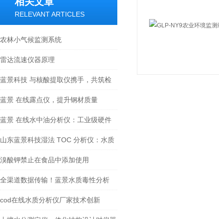
相关文章
RELEVANT ARTICLES
农林小气候监测系统
雷达流速仪器原理
蓝景科技 与核酸提取仪携手，共筑检
测新未来
蓝景 在线露点仪，提升钢材质量
蓝景 在线水中油分析仪：工业级硬件
配置，筑牢稳定运行根基
山东蓝景科技湿法 TOC 分析仪：水质
检测的全能卫士
溴酸钾禁止在食品中添加使用
全渠道数据传输！蓝景水质毒性分析
仪，监管溯源更高效
cod在线水质分析仪厂家技术创新