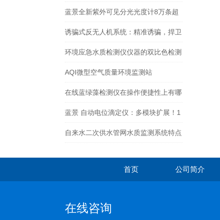
重新定义户外监测
蓝景全新紫外可见分光光度计8万条超
大存储+全格式数据导出
诱骗式反无人机系统：精准诱骗，捍卫
领空主权
环境应急水质检测仪仪器的双比色检测
系统有什么优势？
AQI微型空气质量环境监测站
在线蓝绿藻检测仪在操作便捷性上有哪
些设计亮点？
蓝景 自动电位滴定仪：多模块扩展！1
台仪器覆盖 12 大行业检测需求
自来水二次供水管网水质监测系统特点
首页
公司简介
在线咨询