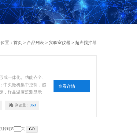
的位置：
首页
>
产品列表
>
实验室仪器
>
超声搅拌器
形成一体化。功能齐全、
；中央微机集中控制，超
查看详情
定，样品温度监测显示，
浏览量：
863
 跳转到第
页