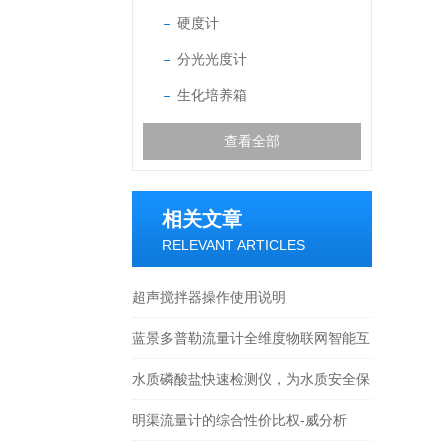
硬度计
分光光度计
生化培养箱
查看全部
相关文章
RELEVANT ARTICLES
超声搅拌器操作使用说明
蓝景多普勒流量计全维度物联网智能互
联+标准工业协议，远程数字化管控
水质磷酸盐快速检测仪，为水质安全保
驾护航
明渠流量计的综合性价比权-威分析