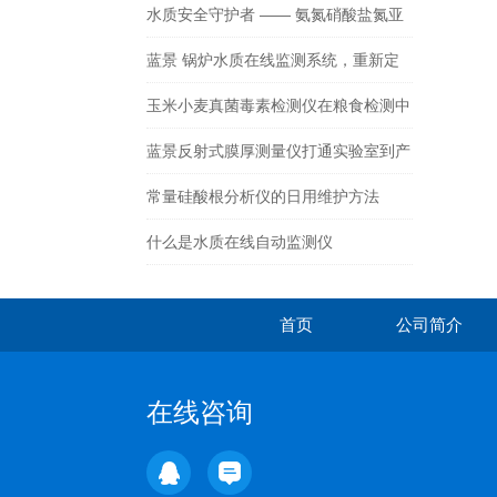
水质安全守护者 —— 氨氮硝酸盐氮亚
硝酸盐氮检测仪
蓝景 锅炉水质在线监测系统，重新定
义工业水管理
玉米小麦真菌毒素检测仪在粮食检测中
非常必要
蓝景反射式膜厚测量仪打通实验室到产
线自动化闭环
常量硅酸根分析仪的日用维护方法
什么是水质在线自动监测仪
首页
公司简介
在线咨询