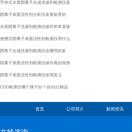
卓-越性能，精准检测
手持式水质阴离子合成洗涤剂检测仪基
础参数
阴离子表面活性剂分析仪发展前景好
水质阴离子洗涤剂检测仪操作简单直接
上手
便携式阴离子表面活性剂检测仪用什么
方法分析
阴离子合成洗涤剂检测仪在哪用的多
阴离子表面活性剂检测仪操作真的很便
捷
阴离子表面活性剂检测仪使用意义
COD检测仪哪个牌子好？@2022精品
COD检测仪
首页
公司简介
新闻资讯