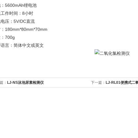
：5600mAh锂电池
续工作时间：8小时
电压：5V/DC直流
：180mm*80mm*70mm
：700g
持语言：简体中文或英文
篇：
LJ-NS泳池尿素检测仪
下一篇：
LJ-RL01便携式