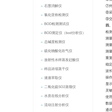
石墨消解仪
⑦
⑧
氯化亚铁检测仪
⑨
BOD检测测试仪
四
检
BOD测定仪（bod分析仪）
测量
总碱度检测仪
测量
硫化物酸化吹气仪
测
重复
放射性水样蒸发赶酸仪
稳定
样品浓缩蒸干仪
波
操
液液萃取仪
显示
二氧化硫SO2蒸馏仪
灵敏
水质在线分析仪
使用
数据
流动注射分析仪
通讯