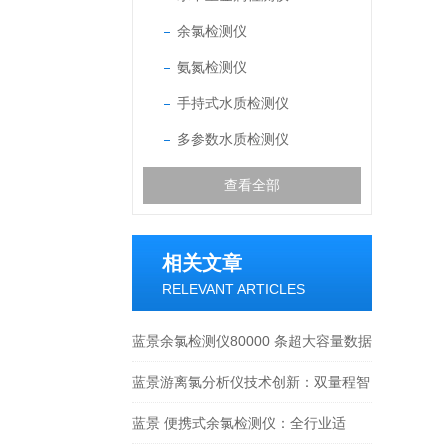
余氯检测仪
氨氮检测仪
手持式水质检测仪
多参数水质检测仪
查看全部
相关文章
RELEVANT ARTICLES
蓝景余氯检测仪80000 条超大容量数据
存储，多链路无线传输 + 云平台联动
蓝景游离氯分析仪技术创新：双量程智
能切换+冷光源技术
蓝景 便携式余氯检测仪：全行业适