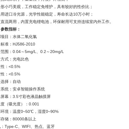
外形小巧美观，工作稳定免维护，具有较好的性价比；
采用进口冷光源，光学性能稳定，寿命长达10万小时；
交直流两用，内置充电锂电池，环保耐用可支持连续室内外工作。
、参数指标：
测项目：水体二氧化氯
标准：HJ586-2010
范围：0.04～5mg/L、0.2～20mg/L
量方式：光电比色
性：<0.5%
性：<0.5%
长选择：自动
作系统：安卓智能操作系统
屏幕：3.5寸彩色液晶触摸屏
度（吸光度）：0.001
环境：温度0~50℃，湿度0~90%
存储：80000条以上
：Type-C、WIFI、热点、蓝牙