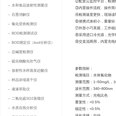
②配置云监控平台，检测
水和食品放射性测量仪
③内置操作流程、操作简
石墨消解仪
④检测速度更快，现场读
⑥便携式体积小，重量轻
氯化亚铁检测仪
⑦外形小巧美观，工作稳
BOD检测测试仪
⑧采用进口冷光源，光学
⑨交直流两用，内置充电
BOD测定仪（bod分析仪）
总碱度检测仪
硫化物酸化吹气仪
参数指标：
放射性水样蒸发赶酸仪
检测项目：水体氯化物
样品浓缩蒸干仪
测量范围：1~50mg/L，10
波长范围：340~800nm
液液萃取仪
测量方式：光电比色
二氧化硫SO2蒸馏仪
重复性：<0.5%
水质在线分析仪
稳定性：<0.5%
波长选择：自动