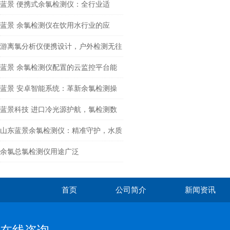
能切换+冷光源技术
蓝景 便携式余氯检测仪：全行业适
配，余氯检测无-死-角
蓝景 余氯检测仪在饮用水行业的应
用：从水厂到家庭的安全屏障
游离氯分析仪便携设计，户外检测无往
不利
蓝景 余氯检测仪配置的云监控平台能
为用户带来哪些价值与便利？
蓝景 安卓智能系统：革新余氯检测操
作体验
蓝景科技 进口冷光源护航，氯检测数
据稳如泰山
山东蓝景余氯检测仪：精准守护，水质
无忧
余氯总氯检测仪用途广泛
首页
公司简介
新闻资讯