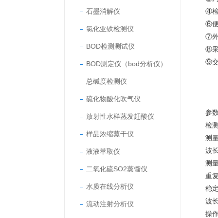
石墨消解仪
④
⑥
氯化亚铁检测仪
⑦
BOD检测测试仪
⑧
⑨
BOD测定仪（bod分析仪）
总碱度检测仪
硫化物酸化吹气仪
参
放射性水样蒸发赶酸仪
检
样品浓缩蒸干仪
测量
波长
液液萃取仪
测
二氧化硫SO2蒸馏仪
重复
水质在线分析仪
稳定
波
流动注射分析仪
操