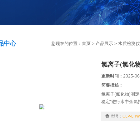
品中心
您现在的位置：
首页
>
产品展示
>
水质检测仪
氯离子(氯化物
更新时间：
2025-06
简要描述：
氯离子(氯化物)测
稳定"进行水中余氯
作界面，准确的检
的分析水体状况，
型号：
GLP-LHW