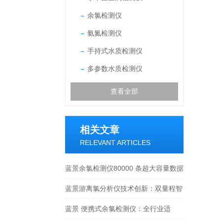
余氯检测仪
氨氮检测仪
手持式水质检测仪
多参数水质检测仪
查看全部
相关文章
RELEVANT ARTICLES
蓝景余氯检测仪80000 条超大容量数据
存储，多链路无线传输 + 云平台联动
蓝景游离氯分析仪技术创新：双量程智
能切换+冷光源技术
蓝景 便携式余氯检测仪：全行业适