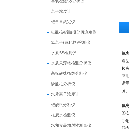
臭氧检测仪/分析仪
离子浓度计
硅含量测定仪
硅酸根/磷酸根分析测定仪
氯离子(氯化物)检测仪
水质SS检测仪
氯离
造
水质悬浮物检测分析仪
损
高锰酸盐指数分析仪
应
适
磷酸根分析仪
测
水质离子浓度计
硅酸根分析仪
氯离
①
核废水检测仪
②
水和食品放射性测量仪
③