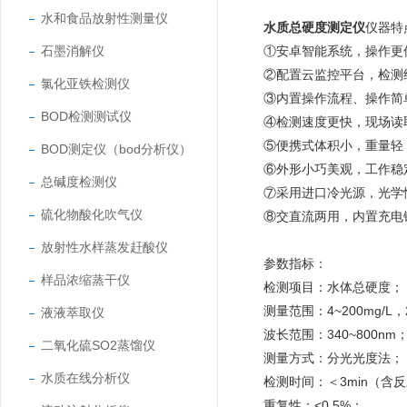
水和食品放射性测量仪
水质总硬度测定仪
仪器特
石墨消解仪
①安卓智能系统，操作更
②配置云监控平台，检测
氯化亚铁检测仪
③内置操作流程、操作简
BOD检测测试仪
④检测速度更快，现场读
⑤便携式体积小，重量轻
BOD测定仪（bod分析仪）
⑥外形小巧美观，工作稳
总碱度检测仪
⑦采用进口冷光源，光学
硫化物酸化吹气仪
⑧交直流两用，内置充电
放射性水样蒸发赶酸仪
参数指标：
样品浓缩蒸干仪
检测项目：水体总硬度；
测量范围：4~200mg/L，
液液萃取仪
波长范围：340~800nm
二氧化硫SO2蒸馏仪
测量方式：分光光度法；
水质在线分析仪
检测时间：＜3min（含
重复性：<0.5%；