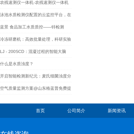
流
农残速测仪一体机-农残速测仪一体机
泳池水质检测仪配置的云监控平台，在
泳池水质管理中发挥着怎样的作用？
蓝景 食品加工水质质控——锌检测
仪，守护舌尖安全
冷冻研磨机：高效批量处理，科研实验
加速引擎
LJ - 200SCD：混凝过程的智能大脑
什么是水质浊度？​
开启智能检测新纪元：麦氏细菌浊度分
析仪
空气质量监测方案@山东格蓝普免费提
供
首页
公司简介
新闻资讯