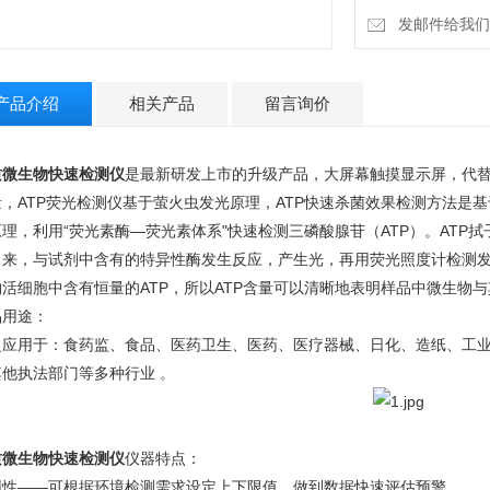
发邮件给我们：4
产品介绍
相关产品
留言询价
质微生物快速检测仪
是最新研发上市的升级产品，大屏幕触摸显示屏，代替
，ATP荧光检测仪基于萤火虫发光原理，ATP快速杀菌效果检测方法是基于ATP（a
理，利用“荧光素酶—荧光素体系"快速检测三磷酸腺苷（ATP）。ATP
出来，与试剂中含有的特异性酶发生反应，产生光，再用荧光照度计检测
物活细胞中含有恒量的ATP，所以ATP含量可以清晰地表明样品中微生
品用途：
泛应用于：食药监、食品、医药卫生、医药、医疗器械、日化、造纸、工
其他执法部门等多种行业
。
质微生物快速检测仪
仪器特点：
用性——可根据环境检测需求设定上下限值，做到数据快速评估预警，