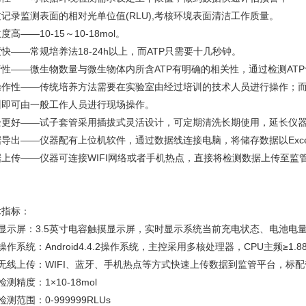
记录监测表面的相对光单位值(RLU),考核环境表面清洁工作质量。
度高——10-15～10-18mol。
快——常规培养法18-24h以上，而ATP只需要十几秒钟。
行性——微生物数量与微生物体内所含ATP有明确的相关性，通过检测A
操作性——传统培养方法需要在实验室由经过培训的技术人员进行操作；而
训即可由一般工作人员进行现场操作。
验更好——试子套管采用插拔式灵活设计，可定期清洗长期使用，延长仪
据导出——仪器配有上位机软件，通过数据线连接电脑，将储存数据以Exc
据上传——仪器可连接WIFI网络或者手机热点，直接将检测数据上传至监
术指标：
、显示屏：3.5英寸电容触摸显示屏，实时显示系统当前充电状态、电池电
操作系统：Android4.4.2操作系统，主控采用多核处理器，CPU主频≥
、无线上传：WIFI、蓝牙、手机热点等方式快速上传数据到监管平台，标
检测精度：1×10-18mol
检测范围：0-999999RLUs