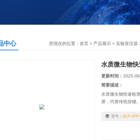
品中心
您现在的位置：
首页
>
产品展示
>
实验室仪器
水质微生物快
更新时间：
2025-06
简要描述：
水质微生物快速检
屏，代替传统按键。
光检测仪基于萤火虫
ATP（adenosin
型号：
GLP-ATP
—荧光素体系"快速