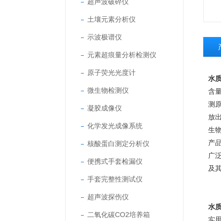
超声波破碎仪
土壤元素分析仪
示波极谱仪
元素超痕量分析检测仪
原子荧光光度计
水
微生物检测仪
含量
测原
凝胶成像仪
放
化学发光成像系统
生
产
核酸蛋白测定分析仪
广
便携式手套检漏仪
及
手套完整性测试仪
超声波探伤仪
水
二氧化碳CO2培养箱
实