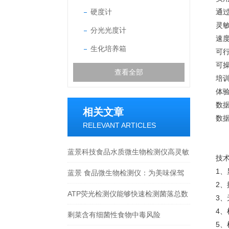
硬度计
通过
灵敏
分光光度计
速度
生化培养箱
可
可
查看全部
培
体
数
相关文章
数
RELEVANT ARTICLES
蓝景科技食品水质微生物检测仪高灵敏
技
1
度广谱检测，全覆盖微生物指标
蓝景 食品微生物检测仪：为美味保驾
2、
护航
ATP荧光检测仪能够快速检测菌落总数
3
4、
剩菜含有细菌性食物中毒风险
5、