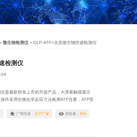
>
微生物检测仪
> GLP-ATP+水质微生物快速检测仪
速检测仪
-04
测仪是最新研发上市的升级产品，大屏幕触摸显示
操作采用生物化学反应方法检测ATP含量，ATP荧
发光原理，ATP快速杀菌效果检测方法是基于
etriphosphate）三膦酸酰苷检测原理，利用“荧光素酶
+
厂商性质：
生产厂家
浏览量：
904
检测三磷酸腺苷（ATP）。