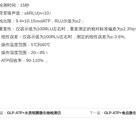
检测时间：15秒
背景噪声值：≤6RLU(n=10）
检出限：9.4×10-15molATP，RLU示值为≤2；
重复性：仪器示值为100RLU左右时，重复测定的相对标准偏差为≤2.3%(
、线性误差：仪器示值为100RLU左右时，测定的线性误差为≥-3.6%。
、操作温度范围：5℃到40℃
、操作湿度范围：20—85﹪
、ATP回收率：90-110% 。
篇：
GLP-ATP+水质细菌微生物检测仪
下一篇：
GLP-ATP+食品