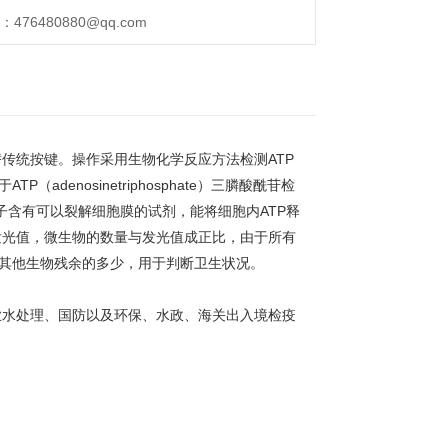
76480880@qq.com
传统按键。操作采用生物化学反应方法检测ATP
denosinetriphosphate）三膦酸酰苷检
拭子含有可以裂解细胞膜的试剂，能将细胞内ATP释
发光值，微生物的数量与发光值成正比，由于所有
物与其他生物残余的多少，用于判断卫生状况。
业水处理、国防以及环保、水政、海关出入境检疫