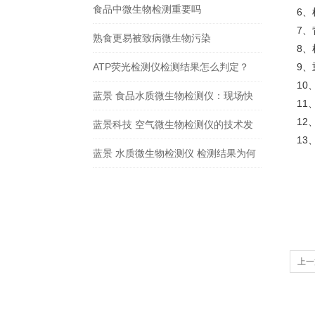
食品中微生物检测重要吗
6、
7、
熟食更易被致病微生物污染
8、
ATP荧光检测仪检测结果怎么判定？
9、
10
蓝景 食品水质微生物检测仪：现场快
11
12
速检测，守护餐桌食品安全
蓝景科技 空气微生物检测仪的技术发
13
展趋势
蓝景 水质微生物检测仪 检测结果为何
能 “符合国标”？
上一