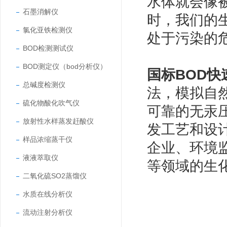
水体就会像
石墨消解仪
时，我们的
氯化亚铁检测仪
处于污染的
BOD检测测试仪
BOD测定仪（bod分析仪）
国标BOD快
总碱度检测仪
法，模拟自
硫化物酸化吹气仪
可靠的无汞
放射性水样蒸发赶酸仪
发工艺和设
样品浓缩蒸干仪
企业、环境
液液萃取仪
等领域的生
二氧化硫SO2蒸馏仪
水质在线分析仪
流动注射分析仪