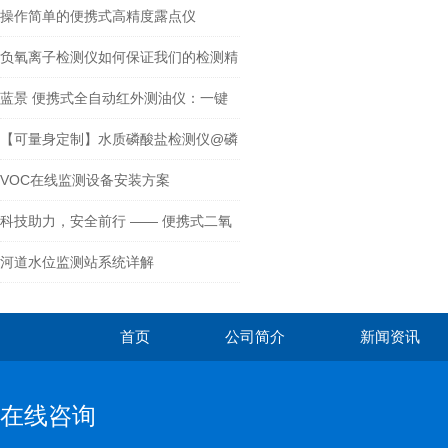
操作简单的便携式高精度露点仪
负氧离子检测仪如何保证我们的检测精
度？
蓝景 便携式全自动红外测油仪：一键
全自动操作，小白也能当“监测专家”
【可量身定制】水质磷酸盐检测仪@磷
酸盐快速检测仪器
VOC在线监测设备安装方案
科技助力，安全前行 —— 便携式二氧
化氯检测仪
河道水位监测站系统详解
首页
公司简介
新闻资讯
在线咨询