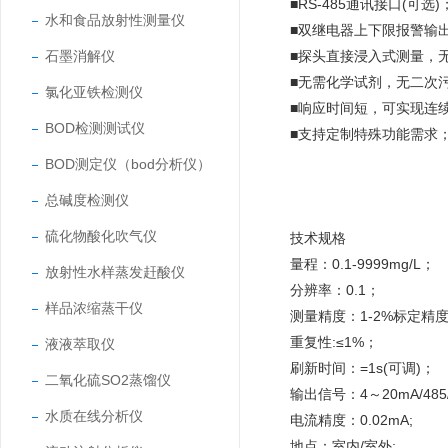
■RS-485通讯接口(可选)
水和食品放射性测量仪
■双继电器上下限报警输出
石墨消解仪
■探头直接浸入式测量，
■无需化学试剂，无二次
氯化亚铁检测仪
■响应时间短，可实现连
BOD检测测试仪
■支持定制特殊功能需求
BOD测定仪（bod分析仪）
总碱度检测仪
硫化物酸化吹气仪
技术规格
量程：0.1-9999mg/L；
放射性水样蒸发赶酸仪
分辨率：0.1；
样品浓缩蒸干仪
测量精度：1-2%标定精
重复性:≤1%；
液液萃取仪
刷新时间：=1s(可调)；
二氧化硫SO2蒸馏仪
输出信号：4～20mA/48
水质在线分析仪
电流精度：0.02mA;
地点：室内/室外;