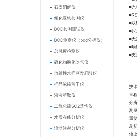
石墨消解仪
■光
■R
氯化亚铁检测仪
■双
BOD检测测试仪
■
■
BOD测定仪（bod分析仪）
■
总碱度检测仪
■
硫化物酸化吹气仪
放射性水样蒸发赶酸仪
样品浓缩蒸干仪
技
量程
液液萃取仪
分辨
二氧化硫SO2蒸馏仪
测量
水质在线分析仪
重复
刷新
流动注射分析仪
输出