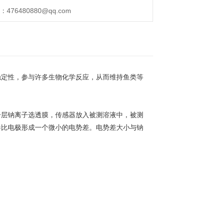
76480880@qq.com
稳定性，参与许多生物化学反应，从而维持鱼类等
一层钠离子选透膜，传感器放入被测溶液中，被测
参比电极形成一个微小的电势差。电势差大小与钠