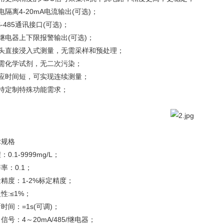
电隔离4-20mA电流输出(可选)；
S-485通讯接口(可选)；
继电器上下限报警输出(可选)；
探头直接浸入式测量，无需采样和预处理；
无需化学试剂，无二次污染；
响应时间短，可实现连续测量；
支持定制特殊功能需求；
术规格
：0.1-9999mg/L；
率：0.1；
精度：1-2%标定精度；
性:≤1%；
时间：=1s(可调)；
信号：4～20mA/485/继电器；