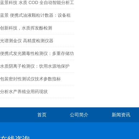
全
蓝景科技 水质 COD 全自动智能分析工
作站：智能互联，引-领检测新潮流
蓝景 便携式油液颗粒计数器：设备租
赁公司——降低资产损耗的“管理帮手”
创新科技，水质挥发酚检测
光谱测金仪 高精度检测仪器
便携式发光菌毒性检测仪：多重存储功
能满足多样需求
水质阴离子检测仪：饮用水源地保护
—— 生命之源的 “忠诚护卫”
包装密封性测试仪技术参数指标
分析水产养殖业用药现状
首页
公司简介
新闻资讯