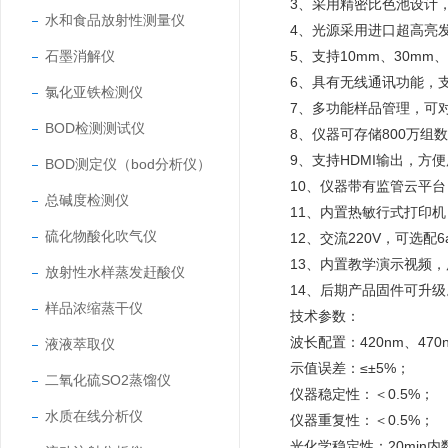
3、采用精密比色池设计
水和食品放射性测量仪
4、光源采用进口超高亮
石墨消解仪
5、支持10mm、30m
6、具有无线通讯功能，支
氯化亚铁检测仪
7、多功能样品管理，可
BOD检测测试仪
8、仪器可存储800万
9、支持HDMI输出，
BOD测定仪（bod分析仪）
10、仪器带有监管云平
总碱度检测仪
11、内置热敏行式打印
硫化物酸化吹气仪
12、交流220V，可选
13、内置教学演示视频
放射性水样蒸发赶酸仪
14、后期产品固件可升
样品浓缩蒸干仪
技术参数：
波长配置：420nm、470n
液液萃取仪
示值误差：≤±5%；
二氧化硫SO2蒸馏仪
仪器稳定性：＜0.5%；
水质在线分析仪
仪器重复性：＜0.5%；
光化学稳定性：20min内