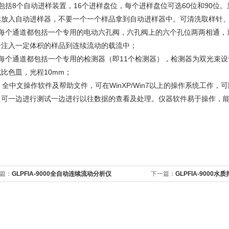
、包括8个自动进样装置，16个进样盘位，每个进样盘位可选60位和90
体放入自动进样器，不要一个一个样品拿到自动进样器中。可清洗取样针
、每个通道都包括一个专用的电动六孔阀，六孔阀上的六个孔位两两相通，
于注入一定体积的样品到连续流动的载流中；
、每个通道都包括一个专用的检测器（即11个检测器），检测器为双光束设
比色皿，光程10mm；
、全中文操作软件及帮助文件，可在WinXP/Win7以上的操作系统工作
，可一边进行测试一边进行以往数据的查看及处理。仪器软件易于操作，
篇：
GLPFIA-9000全自动连续流动分析仪
下一篇：
GLPFIA-9000