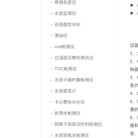
啤酒色度仪
▶《
水质监测仪
▶《
在线微型水站
测油仪
仪
cod检测仪
1
过滤器完整性测试仪
2
TOC检测仪
制
3
水质大肠杆菌检测仪
泵
水质硬度计
4
5
卡尔费休水分仪
量
饮用水检测仪
6
阴离子表面活性剂检测仪
慢
音
水质双氧水检测仪