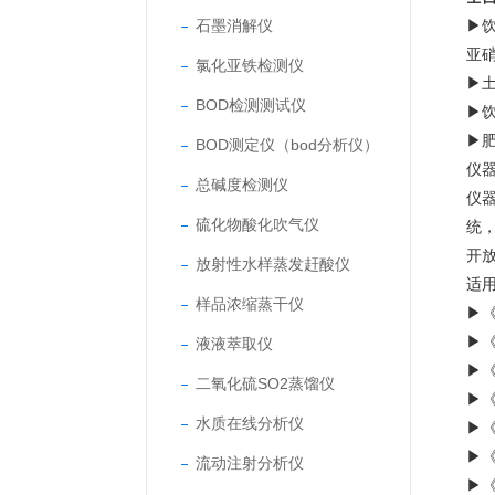
石墨消解仪
▶
亚
氯化亚铁检测仪
▶
BOD检测测试仪
▶
▶
BOD测定仪（bod分析仪）
仪
总碱度检测仪
仪
硫化物酸化吹气仪
统
开
放射性水样蒸发赶酸仪
适
样品浓缩蒸干仪
▶《
▶《
液液萃取仪
▶《
二氧化硫SO2蒸馏仪
▶《
水质在线分析仪
▶《
▶《
流动注射分析仪
▶《