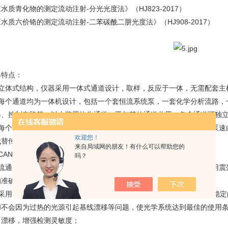
水质青化物的测定流动注射-分光光度法》（HJ823-2017）
水质六价铬的测定流动注射-二苯碳酰二肼光度法》（HJ908-2017）
器特点：
、立体式结构，仪器采用一体式通道设计，取样，反应于一体，无需配套主
、每个通道均为一体机设计，包括一个套恒流系统泵，一套化学分析流路，
器、控制电路等，以上装置均为通道，不与其他通道共用；各个通道可独
、每个通道都包括一个专用的恒流泵组（即恒流泵为整体柱塞式设计，泵速
欢迎您！
代替传统蠕动泵，自整定流速，无需切换蠕动泵管，省时省力；
来自局域网的朋友！有什么可以帮助您的
、CAN口通讯方式，可链接多种模块同时进行数据分析；
吗？
、流通池采用可调角度悬浮结构，最大限度阻止气泡形成路径，同时采用震
的准确性；
、采用了冷光源加光纤构成的光学系统，冷光源10万小时的使用寿命和稳
和不会因为过热的光源引起基线漂移等问题，使光学系统达到最佳的使用
、漂移，增强检测灵敏度；