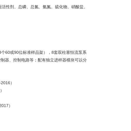
面活性剂、总磷、总氮、氨氮、硫化物、硝酸盐、
个60或90位标准样品架），8套双柱塞恒流泵系
控制器、控制电路等；配有独立进样器模块可以分
016）
7）
017）