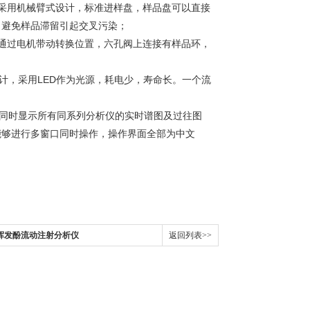
位。采用机械臂式设计，标准进样盘，样品盘可以直接
、避免样品滞留引起交叉污染；
通过电机带动转换位置，六孔阀上连接有样品环，
计，采用LED作为光源，耗电少，寿命长。一个流
，可同时显示所有同系列分析仪的实时谱图及过往图
能够进行多窗口同时操作，操作界面全部为中文
水质挥发酚流动注射分析仪
返回列表>>