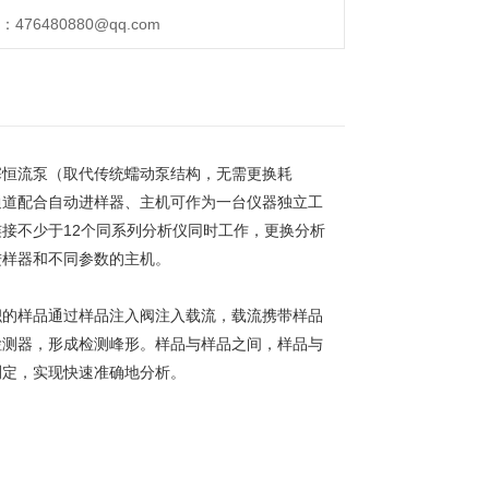
76480880@qq.com
塞恒流泵（取代传统蠕动泵结构，无需更换耗
通道配合自动进样器、主机可作为一台仪器独立工
接不少于12个同系列分析仪同时工作，更换分析
进样器和不同参数的主机。
积的样品通过样品注入阀注入载流，载流携带样品
检测器，形成检测峰形。样品与样品之间，样品与
测定，实现快速准确地分析。