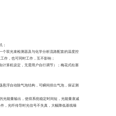
机；
一个双光束检测器及与化学分析流路配套的温度控
立工作，也可同时工作，互不影响；
由计算机设定，无需用户自行调节）；梅花式柱塞
荡悬浮自动除气泡结构，可瞬间排出气泡，保证测
定的光能量输出，使得系统稳定时间短，光能量衰减
条件，光纤传导时光信号不失真，大幅降低基线噪