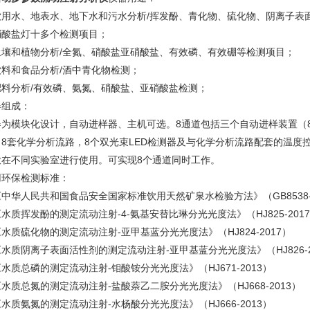
饮用水、地表水、地下水和污水分析/挥发酚、青化物、硫化物、阴离子表
硝酸盐灯十多个检测项目；
土壤和植物分析/全氮、硝酸盐亚硝酸盐、有效磷、有效硼等检测项目；
饮料和食品分析/酒中青化物检测；
肥料分析/有效磷、氨氮、硝酸盐、亚硝酸盐检测；
器组成：
器为模块化设计，自动进样器、主机可选。8通道包括三个自动进样装置（8
，8套化学分析流路，8个双光束LED检测器及与化学分析流路配套的温度
放在不同实验室进行使用。可实现8个通道同时工作。
用环保检测标准：
中华人民共和国食品安全国家标准饮用天然矿泉水检验方法》（GB8538-2
水质挥发酚的测定流动注射-4-氨基安替比琳分光光度法》（HJ825-201
水质硫化物的测定流动注射-亚甲基蓝分光光度法》（HJ824-2017）
水质阴离子表面活性剂的测定流动注射-亚甲基蓝分光光度法》（HJ826-2
水质总磷的测定流动注射-钼酸铵分光光度法》（HJ671-2013）
水质总氮的测定流动注射-盐酸萘乙二胺分光光度法》（HJ668-2013）
水质氨氮的测定流动注射-水杨酸分光光度法》（HJ666-2013）