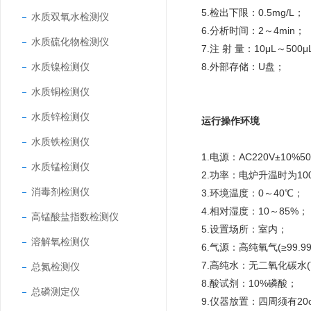
5.检出下限：0.5mg/L；
水质双氧水检测仪
6.分析时间：2～4min；
水质硫化物检测仪
7.注 射 量：10μL～500μ
水质镍检测仪
8.外部存储：U盘；
水质铜检测仪
水质锌检测仪
运行操作环境
水质铁检测仪
1.电源：AC220V±10%5
水质锰检测仪
2.功率：电炉升温时为10
消毒剂检测仪
3.环境温度：0～40℃；
4.相对湿度：10～85%；
高锰酸盐指数检测仪
5.设置场所：室内；
溶解氧检测仪
6.气源：高纯氧气(≥99.9
7.高纯水：无二氧化碳水(TO
总氮检测仪
8.酸试剂：10%磷酸；
总磷测定仪
9.仪器放置：四周须有2