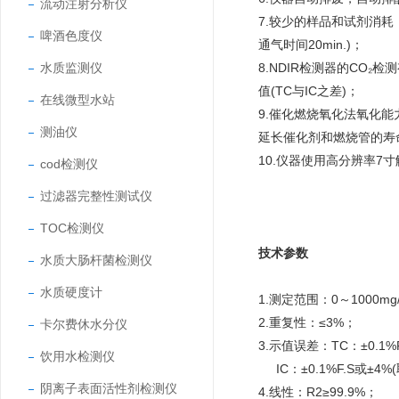
流动注射分析仪
7.较少的样品和试剂消耗，每
啤酒色度仪
通气时间20min.)；
水质监测仪
8.NDIR检测器的CO
值(TC与IC之差)；
在线微型水站
9.催化燃烧氧化法氧化
测油仪
延长催化剂和燃烧管的寿
10.仪器使用高分辨率
cod检测仪
过滤器完整性测试仪
TOC检测仪
技术参数
水质大肠杆菌检测仪
水质硬度计
1.测定范围：0～1000m
2.重复性：≤3%；
卡尔费休水分仪
3.示值误差：TC：±0.1%
饮用水检测仪
IC：±0.1%F.S或±4%
阴离子表面活性剂检测仪
4.线性：R2≥99.9%；