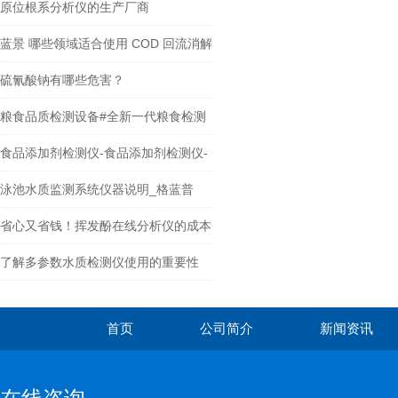
原位根系分析仪的生产厂商
蓝景 哪些领域适合使用 COD 回流消解
器进行水样前处理？
硫氰酸钠有哪些危害？
粮食品质检测设备#全新一代粮食检测
仪@采购推荐
食品添加剂检测仪-食品添加剂检测仪-
食品添加剂检测仪
泳池水质监测系统仪器说明_格蓝普
省心又省钱！挥发酚在线分析仪的成本
控制之道
了解多参数水质检测仪使用的重要性
首页
公司简介
新闻资讯