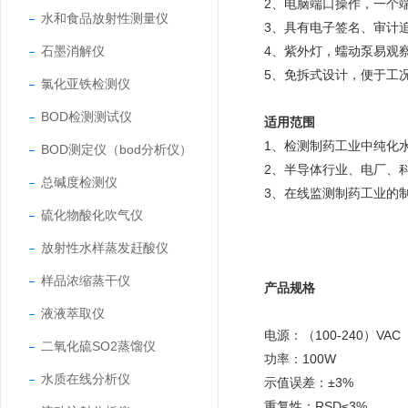
2、电脑端口操作，一个
水和食品放射性测量仪
3、具有电子签名、审计
石墨消解仪
4、紫外灯，蠕动泵易观
5、免拆式设计，便于工
氯化亚铁检测仪
BOD检测测试仪
适用范围
1、检测制药工业中纯化
BOD测定仪（bod分析仪）
2、半导体行业、电厂、
总碱度检测仪
3、在线监测制药工业的
硫化物酸化吹气仪
放射性水样蒸发赶酸仪
样品浓缩蒸干仪
产品规格
液液萃取仪
电源：（100-240）VAC 5
二氧化硫SO2蒸馏仪
功率：100W
水质在线分析仪
示值误差：±3%
重复性：RSD≤3%