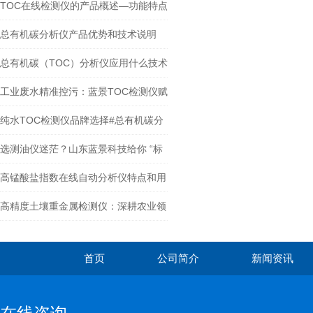
标准
TOC在线检测仪的产品概述—功能特点
总有机碳分析仪产品优势和技术说明
总有机碳（TOC）分析仪应用什么技术
测量
工业废水精准控污：蓝景TOC检测仪赋
能绿色制造
纯水TOC检测仪品牌选择#总有机碳分
析仪全新配置
选测油仪迷茫？山东蓝景科技给你 “标
准答案”
高锰酸盐指数在线自动分析仪特点和用
途介绍
高精度土壤重金属检测仪：深耕农业领
域，助力绿色种植升级
首页
公司简介
新闻资讯