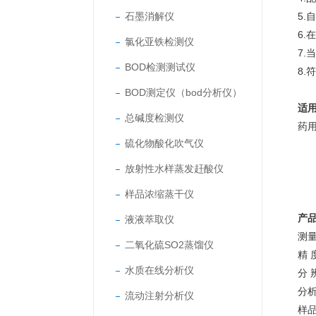
石墨消解仪
5
6
氯化亚铁检测仪
7
BOD检测测试仪
8.
BOD测定仪（bod分析仪）
适
总碱度检测仪
药
硫化物酸化吹气仪
放射性水样蒸发赶酸仪
样品浓缩蒸干仪
产
液液萃取仪
测量
二氧化硫SO2蒸馏仪
精 
水质在线分析仪
分 
分
流动注射分析仪
样品