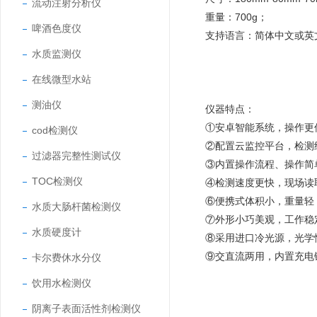
流动注射分析仪
重量：700g；
啤酒色度仪
支持语言：简体中文或英
水质监测仪
在线微型水站
测油仪
仪器特点：
①安卓智能系统，操作更
cod检测仪
②配置云监控平台，检测
过滤器完整性测试仪
③内置操作流程、操作简
TOC检测仪
④检测速度更快，现场读
⑥便携式体积小，重量轻
水质大肠杆菌检测仪
⑦外形小巧美观，工作稳
水质硬度计
⑧采用进口冷光源，光学
⑨交直流两用，内置充电
卡尔费休水分仪
饮用水检测仪
阴离子表面活性剂检测仪