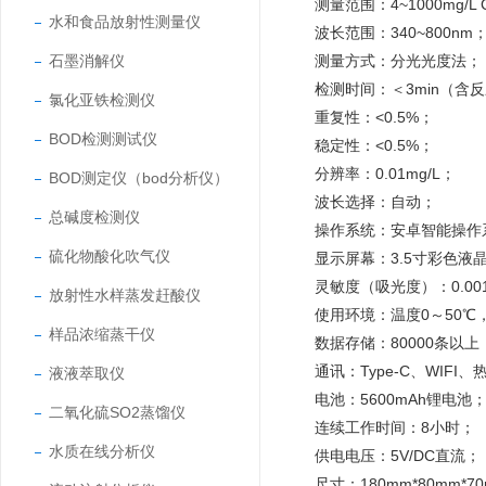
测量范围：4~1000mg/L 
水和食品放射性测量仪
波长范围：340~800nm
石墨消解仪
测量方式：分光光度法；
检测时间：＜3min（含
氯化亚铁检测仪
重复性：<0.5%；
BOD检测测试仪
稳定性：<0.5%；
分辨率：0.01mg/L；
BOD测定仪（bod分析仪）
波长选择：自动；
总碱度检测仪
操作系统：安卓智能操作
硫化物酸化吹气仪
显示屏幕：3.5寸彩色液
灵敏度（吸光度）：0.00
放射性水样蒸发赶酸仪
使用环境：温度0～50℃，
样品浓缩蒸干仪
数据存储：80000条以上
通讯：Type-C、WIFI
液液萃取仪
电池：5600mAh锂电池
二氧化硫SO2蒸馏仪
连续工作时间：8小时；
水质在线分析仪
供电电压：5V/DC直流；
尺寸：180mm*80mm*7