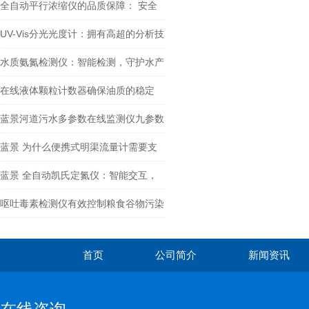
全自动平行浓缩仪的品质保障： 安全
可靠，匠心设计
UV-Vis分光光度计：拥有高超的分析技
术
水质氨氮检测仪：智能检测，守护水产
养殖健康
在线液体颗粒计数器确保油质的稳定
蓝景河道污水多参数在线监测仪九参数
一体化集成监测，一机多用可定制
蓝景 为什么便携式明渠流量计需要支
持多种堰槽测量？
蓝景 全自动凯氏定氮仪：智能交互，
让复杂实验变得简单直观
呕吐毒素检测仪有效控制粮食谷物污染
首页
公司简介
新闻资讯