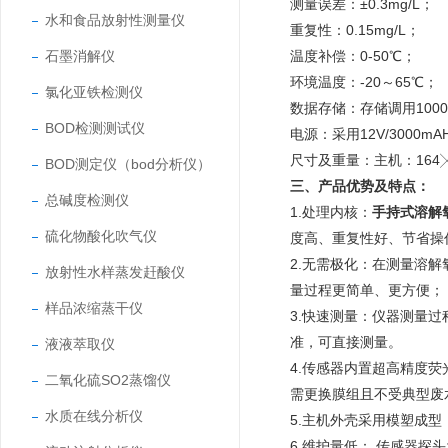
测量误差：±0.3mg/L；
水和食品放射性测量仪
重复性：0.15mg/L；
石墨消解仪
温度补偿：0-50℃；
环境温度：-20～65℃；
氯化亚铁检测仪
数据存储：存储调用100
BOD检测测试仪
电源：采用12V/3000
尺寸及重量：主机：164╳7
BOD测定仪（bod分析仪）
三、产品优势及特点：
总碱度检测仪
1.处理内核：
手持式溶解
硫化物酸化吹气仪
度高、重复性好、节省操
2.无需极化：在测量溶
放射性水样蒸发赶酸仪
量过程更简单、更方便；
样品浓缩蒸干仪
3.快速测量：仪器测量
准，可直接测量。
液液萃取仪
4.传感器内置超高精度
二氧化硫SO2蒸馏仪
需更换膜组且不受典型废
水质在线分析仪
5.主机外壳采用模塑成型
6.维护量低： 传感器