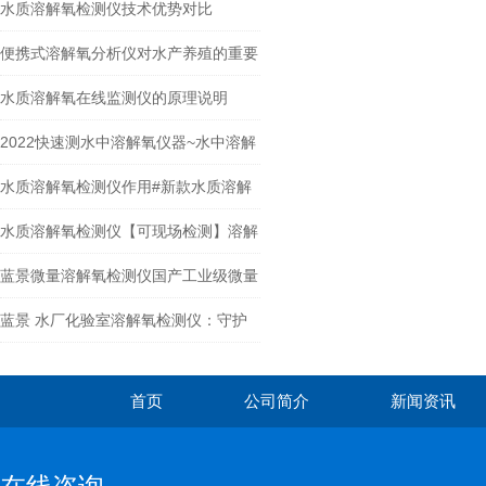
水质溶解氧检测仪技术优势对比
便携式溶解氧分析仪对水产养殖的重要
意义
水质溶解氧在线监测仪的原理说明
2022快速测水中溶解氧仪器~水中溶解
氧检测仪新品上市
水质溶解氧检测仪作用#新款水质溶解
氧检测仪#
水质溶解氧检测仪【可现场检测】溶解
氧快速检测仪
蓝景微量溶解氧检测仪国产工业级微量
溶氧检测方案
蓝景 水厂化验室溶解氧检测仪：守护
水体 “生命力” 的关键设备
首页
公司简介
新闻资讯