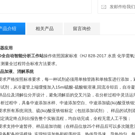
发邮件给我们：4
产品介绍
相关产品
留言询价
仪器应用
OD全自动智能分析工作站
操作依照国家标准《HJ 828-2017 水质 化
，测量全过程符合标准方法要求。
样品加液、消解系统
.1要求严格按照标准要求，每一种试剂必须用单独管路和单独泵进行添加，
试剂，从冷凝管上端缓慢加入15ml硫酸-硫酸银溶液,回流冷却后，自冷凝
.2样品位及消解位分开设计，避免消解后的交叉污染，在分析过程中灵活
分析过程中，具备中途添加水样、中途添加空白、中途添加硫(liú)酸亚
3要求所有系统润洗、硫
(
liú
)
酸亚铁铵标定（包括添加试剂）、样品的试剂
判定滴定终点到出报告整个实验流程，均自动完成，全程无需人工干预；
.4要求支持中途暂停、样品追加功能（在样品位放25个样品后可以多次随
.5设备配备控温模块, 实现恒温加热和程序控温，热传导迅速，导热均匀