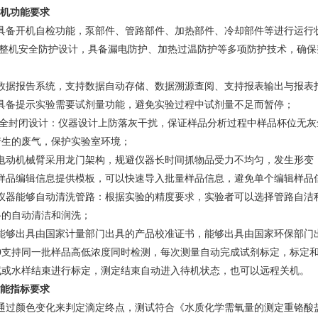
整机功能要求
.1具备开机自检功能，泵部件、管路部件、加热部件、冷却部件等进行运
.2 整机安全防护设计，具备漏电防护、加热过温防护等多项防护技术，确
；
.3数据报告系统，支持数据自动存储、数据溯源查阅、支持报表输出与报表
.4具备提示实验需要试剂量功能，避免实验过程中试剂量不足而暂停；
.5 全封闭设计：仪器设计上防落灰干扰，保证样品分析过程中样品杯位无
产生的废气，保护实验室环境；
.6电动机械臂采用龙门架构，规避仪器长时间抓物品受力不均匀，发生形
.7样品编辑信息提供模板，可以快速导入批量样品信息，避免单个编辑样品
.8仪器能够自动清洗管路：根据实验的精度要求，实验者可以选择管路自洁
路的自动清洁和润洗；
.9能够出具由国家计量部门出具的产品校准证书，能够出具由国家环保部门
.10支持同一批样品高低浓度同时检测，每次测量自动完成试剂标定，标定
试或水样结束进行标定，测定结束自动进入待机状态，也可以远程关机。
性能指标要求
1通过颜色变化来判定滴定终点，测试符合《水质化学需氧量的测定重铬酸盐法》