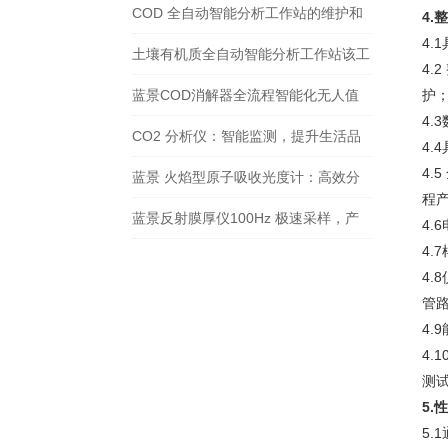
工作站来袭
COD 全自动智能分析工作站的维护和
4.
4
保养方法有哪些？
土壤有机质全自动智能分析工作站该工
4
作站有哪些主要特点和优势
蓝景COD消解器全流程智能化无人值
护
4
守运行，方法存储
CO2 分析仪：智能监测，提升生活品
4
4
质
蓝景 火焰型原子吸收光度计：高效分
程
析，助力科研生产加速前行
蓝景反射膜厚仪100Hz 极速采样，产
4
4
线高速在线检测
4
管
4
4
测
5.
5.