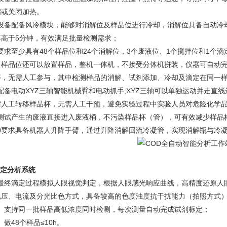
启或关闭加热。
6设备配备风冷模块，能够对消解位及样品位进行冷却，消解位具备自动冷却
不高于5分钟，有效满足批量检测需求；
7要求至少具有48个样品位和24个消解位，3个废液位、1个搅拌位和1
，样品位还可以放置样品，整机一体机，不接受分体机拼装，仪器可自动
等，无需人工参与，其中检测样品的消解、试剂添加、冷却及滴定在同一
8配备电动XYZ三轴智能机械臂和电动抓手,XYZ三轴可以单独运动并走
需人工转移样品杯，无需人工干预，避免实验过程中实验人员对危险化学
.9测试产生的废液直接进入废液桶，不污染样品杯（管），可有效减少样品
.10要求具备机器人升降手臂，通过升降消解回流冷凝管，实现消解瓶与冷
滴定分析系统
.1最终滴定过程模拟人眼视觉判定，根据人眼感光响应曲线，高精度还原
电压、电流及分光比色方式，具备较高的色度浊度抗干扰能力（拍照方式
.2、支持同一批样品高低浓度同时检测，每次测量自动完成试剂标定；
3、做48个样品≤10h。