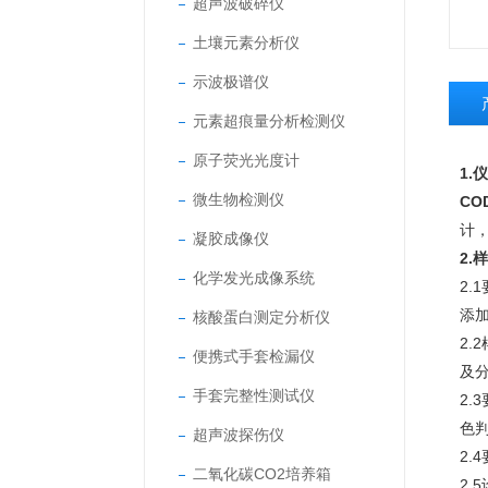
超声波破碎仪
土壤元素分析仪
示波极谱仪
元素超痕量分析检测仪
原子荧光光度计
1.
微生物检测仪
C
计
凝胶成像仪
2.
化学发光成像系统
2
添加
核酸蛋白测定分析仪
2
便携式手套检漏仪
及
手套完整性测试仪
2.
色
超声波探伤仪
2
二氧化碳CO2培养箱
2