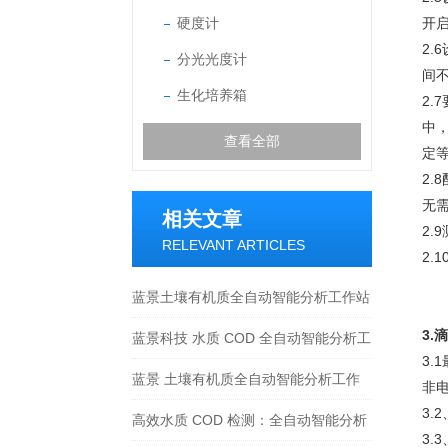
硬度计
开
2.
分光光度计
间
生化培养箱
2.
中
查看全部
定
2.
无
相关文章
2
RELEVANT ARTICLES
2
蓝景土壤有机质全自动智能分析工作站
3.
仿生视觉人眼识别滴定系统
蓝景科技 水质 COD 全自动智能分析工
3
作站：智能互联，引-领检测新潮流
蓝景 土壤有机质全自动智能分析工作
非
3
站的检测结果准确吗？
高效水质 COD 检测：全自动智能分析
3.