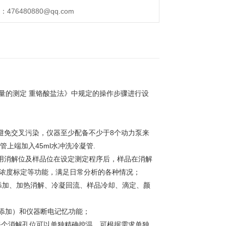
76480880@qq.com
学需氧量的测定 重铬酸盐法》中规定的操作步骤进行设
避免交叉污染，仪器至少配备不少于8个动力泵来
管上端加入45ml水冲洗冷凝管.
运用消解位及样品位在设定测定程序后，样品在消解
铁铵浓度标定等功能，满足日常分析的各种情况；
添加、加热消解、冷凝回流、样品冷却、滴定、颜
意添加）和仪器断电记忆功能；
，每个消解孔位可以单独精确控温，可根据需求单独