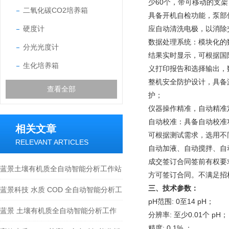
少60个，带可移动的支
二氧化碳CO2培养箱
具备开机自检功能，泵部
硬度计
应自动清洗电极，以消除
数据处理系统：模块化的
分光光度计
结果实时显示，可根据国
生化培养箱
义打印报告和选择输出，
整机安全防护设计，具备
查看全部
护；
仪器操作精准，自动精准
自动校准：具备自动校准
相关文章
可根据测试需求，选用不
RELEVANT ARTICLES
自动加液、自动搅拌、自
成交签订合同签前有权要
蓝景土壤有机质全自动智能分析工作站
方可签订合同。不满足招
三、技术参数：
仿生视觉人眼识别滴定系统
蓝景科技 水质 COD 全自动智能分析工
pH范围: 0至14 pH；
作站：智能互联，引-领检测新潮流
蓝景 土壤有机质全自动智能分析工作
分辨率: 至少0.01个 pH；
精度: 0.1% ；