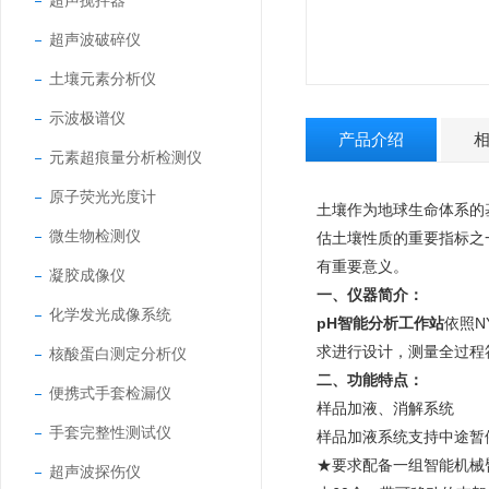
超声搅拌器
超声波破碎仪
土壤元素分析仪
示波极谱仪
产品介绍
元素超痕量分析检测仪
原子荧光光度计
土壤作为地球生命体系的
微生物检测仪
估土壤性质的重要指标之
有重要意义。
凝胶成像仪
一、仪器简介：
化学发光成像系统
pH智能分析工作站
依照N
求进行设计，测量全过程
核酸蛋白测定分析仪
二、功能特点：
便携式手套检漏仪
样品加液、消解系统
手套完整性测试仪
样品加液系统支持中途暂
★要求配备一组智能机械
超声波探伤仪