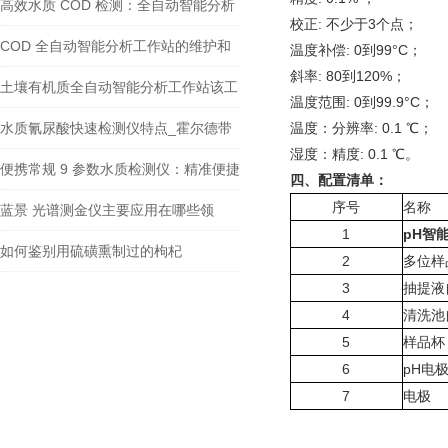
站的检测结果准确吗？
高效水质 COD 检测：全自动智能分析
校正: 不少于3个点；
工作站来袭
COD 全自动智能分析工作站的维护和
温度补偿: 0到99°C；
斜率: 80到120%；
保养方法有哪些？
土壤有机质全自动智能分析工作站该工
温度范围: 0到99.9°C；
作站有哪些主要特点和优势
水质氰尿酸快速检测仪特点_霍尔德带
温度：分辨率: 0.1 ℃；
湿度：精度: 0.1 ℃。
您了解
便携常规 9 参数水质检测仪：精准便捷
四、配置清单：
序号
名称
蓝景科技
蓝景 光谱测金仪主要应用在哪些领
1
pH智
域？
如何鉴别用硫磺熏制过的枸杞
2
多位样
3
抽提液
4
清洗池
5
样品杯
6
pH电
7
电极