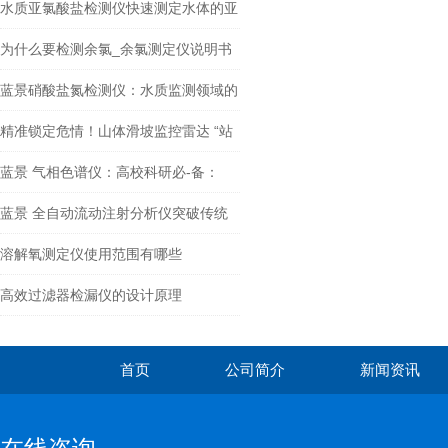
作+内置教程，开机即用免培训
水质亚氯酸盐检测仪快速测定水体的亚
氯酸盐含量
为什么要检测余氯_余氯测定仪说明书
蓝景硝酸盐氮检测仪：水质监测领域的
璀璨之星
精准锁定危情！山体滑坡监控雷达 “站
岗”
蓝景 气相色谱仪：高校科研必-备：
GC-510Plus助力科研成果转化
蓝景 全自动流动注射分析仪突破传统
设计，免维护更省心
溶解氧测定仪使用范围有哪些
高效过滤器检漏仪的设计原理
首页
公司简介
新闻资讯