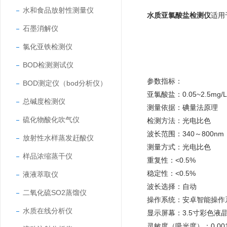
水和食品放射性测量仪
水质亚氯酸盐检测仪
适用
石墨消解仪
氯化亚铁检测仪
BOD检测测试仪
参数指标：
BOD测定仪（bod分析仪）
亚氯酸盐：0.05~2.5mg/L
总碱度检测仪
测量依据：碘量法原理
硫化物酸化吹气仪
检测方法：光电比色
波长范围：340～800nm
放射性水样蒸发赶酸仪
测量方式：光电比色
样品浓缩蒸干仪
重复性：<0.5%
稳定性：<0.5%
液液萃取仪
波长选择：自动
二氧化硫SO2蒸馏仪
操作系统：安卓智能操作
水质在线分析仪
显示屏幕：3.5寸彩色液
灵敏度（吸光度）：0.00