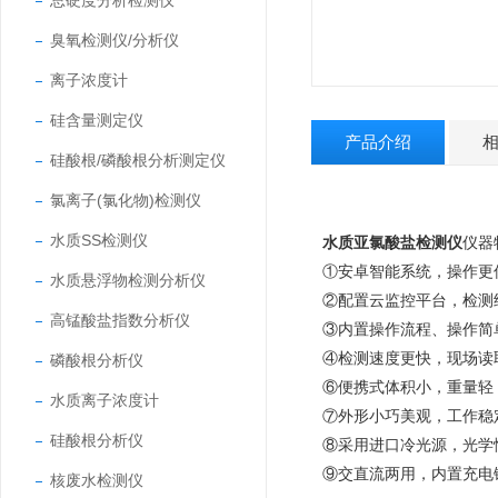
总硬度分析检测仪
臭氧检测仪/分析仪
离子浓度计
硅含量测定仪
产品介绍
硅酸根/磷酸根分析测定仪
氯离子(氯化物)检测仪
水质SS检测仪
水质亚氯酸盐检测仪
仪器
①安卓智能系统，操作更
水质悬浮物检测分析仪
②配置云监控平台，检测
高锰酸盐指数分析仪
③内置操作流程、操作简
④检测速度更快，现场读
磷酸根分析仪
⑥便携式体积小，重量轻
水质离子浓度计
⑦外形小巧美观，工作稳
硅酸根分析仪
⑧采用进口冷光源，光学
⑨交直流两用，内置充电
核废水检测仪