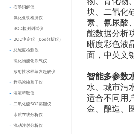
物、青化物
石墨消解仪
块、二氧化
氯化亚铁检测仪
素、氰尿酸
BOD检测测试仪
能数据分析
BOD测定仪（bod分析仪）
晰度彩色液晶
总碱度检测仪
面，中英文
硫化物酸化吹气仪
放射性水样蒸发赶酸仪
智能多参数
样品浓缩蒸干仪
水、城市污
液液萃取仪
适合不同用
二氧化硫SO2蒸馏仪
金、酿造、
水质在线分析仪
流动注射分析仪