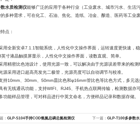
参数水质检测仪
能够广泛的应用于各种行业（工业废水、城市污水、生活
户的多种需求，可在化工、石油、焦化、造纸、冶金、酿造、医药等工业
能特点：
、采用全新安卓7.1.1智能系统，人性化中文操作界面，运转速度更快速，
、8英寸液晶触摸屏显示，人性化中文操作界面，读数直观、简单。
、采用精密比色池设计，使用光源一致，可以解决由于光源误差带来的检
、光源采用进口超高亮发光二极管，光源亮度可以自动调节与校准。
支持10mm、30mm、50mm皿比色和φ16mm管比色等比色方式，多
具有无线通讯功能，支持WIFI、RJ45、手机热点联网传输，检测数据
、多功能样品管理，可对样品进行中英文命名，方便样品记录和数据存储。
篇：
GLP-S104手持COD氨氮总磷总氮检测仪
下一篇：
GLP-T100多参数