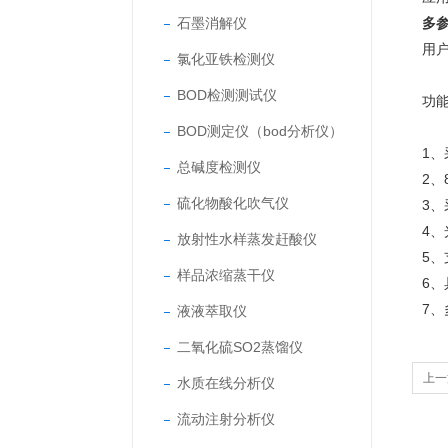
石墨消解仪
多
用
氯化亚铁检测仪
BOD检测测试仪
功
BOD测定仪（bod分析仪）
1
总碱度检测仪
2
硫化物酸化吹气仪
3
4
放射性水样蒸发赶酸仪
5、
样品浓缩蒸干仪
6、
7
液液萃取仪
二氧化硫SO2蒸馏仪
上一
水质在线分析仪
流动注射分析仪