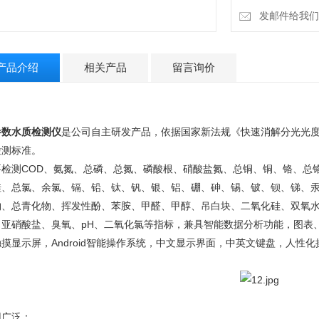
发邮件给我们：4
产品介绍
相关产品
留言询价
参数水质检测仪
是公司自主研发产品，依据国家新法规《快速消解分光光度法(H
检测标准。
要检测COD、氨氮、总磷、总氮、磷酸根、硝酸盐氮、总铜、铜、铬、总
硅、总氯、余氯、镉、铅、钛、钒、银、铝、硼、砷、锡、铍、钡、锑、
物、总青化物、挥发性酚、苯胺、甲醛、甲醇、吊白块、二氧化硅、双氧
、亚硝酸盐、臭氧、pH、二氧化氯等指标，兼具智能数据分析功能，图表
触摸显示屏，Android智能操作系统，中文显示界面，中英文键盘，人性
用广泛：