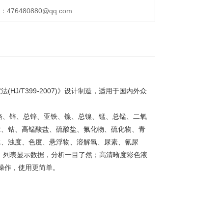
76480880@qq.com
J/T399-2007)》设计制造，适用于国内外众
铬、锌、总锌、亚铁、镍、总镍、锰、总锰、二氧
汞、钴、高锰酸盐、硫酸盐、氟化物、硫化物、青
水、浊度、色度、悬浮物、溶解氧、尿素、氰尿
、列表显示数据，分析一目了然；高清晰度彩色液
化操作，使用更简单。