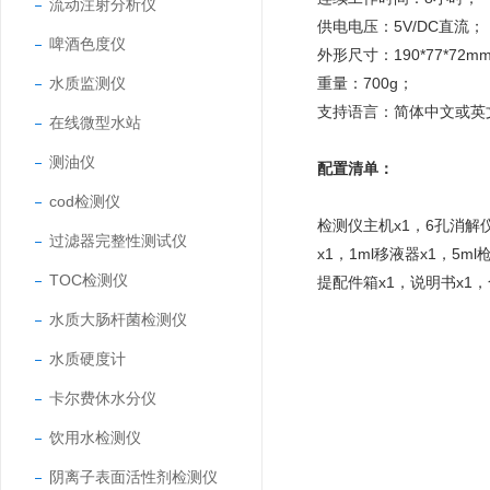
流动注射分析仪
供电电压：5V/DC直流；
啤酒色度仪
外形尺寸：
190*77*72m
水质监测仪
重量：700g；
支持语言：简体中文或英
在线微型水站
测油仪
配置清单：
cod检测仪
检测仪主机x1，6孔消解仪
过滤器完整性测试仪
x1，1ml移液器x1，5
TOC检测仪
提配件箱x1，说明书x1
水质大肠杆菌检测仪
水质硬度计
卡尔费休水分仪
饮用水检测仪
阴离子表面活性剂检测仪