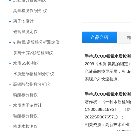
总硬度分析检测仪
臭氧检测仪/分析仪
离子浓度计
硅含量测定仪
产品介绍
硅酸根/磷酸根分析测定仪
氯离子(氯化物)检测仪
手持式COD氨氮水质检测
水质SS检测仪
2009《水质 氨氮的测
色液晶触摸显示屏，And
水质悬浮物检测分析仪
实现户外快速检测。
高锰酸盐指数分析仪
手持式COD氨氮水质检测
磷酸根分析仪
著作权：《一种水质检测
水质离子浓度计
CN306885159S
》、《便
硅酸根分析仪
2022SR0076571
》；
相关资质：高新技术企业、
核废水检测仪