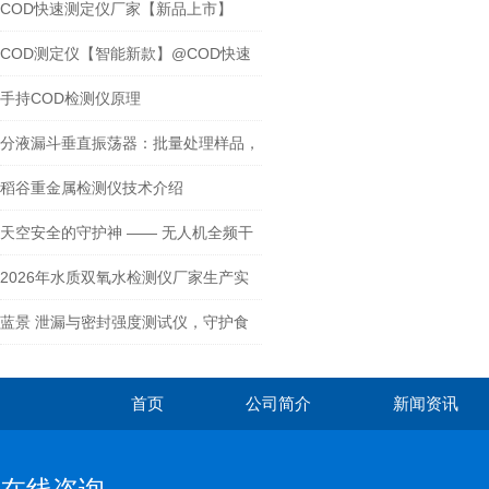
COD快速测定仪厂家【新品上市】
COD测定仪生产厂家
COD测定仪【智能新款】@COD快速
测定仪
手持COD检测仪原理
分液漏斗垂直振荡器：批量处理样品，
符合多项国标检测标准
稻谷重金属检测仪技术介绍
天空安全的守护神 —— 无人机全频干
扰设备
2026年水质双氧水检测仪厂家生产实
力排行榜分析
蓝景 泄漏与密封强度测试仪，守护食
品新鲜与安全
首页
公司简介
新闻资讯