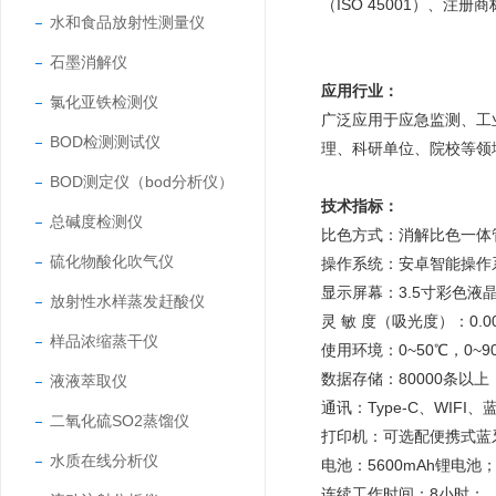
（ISO 45001）、注
水和食品放射性测量仪
石墨消解仪
应用行业：
氯化亚铁检测仪
广泛应用于应急监测、工
BOD检测测试仪
理、科研单位、院校等领
BOD测定仪（bod分析仪）
技术指标：
总碱度检测仪
比色方式：消解比色一体
硫化物酸化吹气仪
操作系统：安卓智能操作
显示屏幕：3.5寸彩色液
放射性水样蒸发赶酸仪
灵 敏 度（吸光度）：0.0
样品浓缩蒸干仪
使用环境：0~50℃，0~
数据存储：80000条以上
液液萃取仪
通讯：Type-C、WIFI、
二氧化硫SO2蒸馏仪
打印机：可选配便携式蓝
水质在线分析仪
电池：5600mAh锂电池
连续工作时间：8小时；