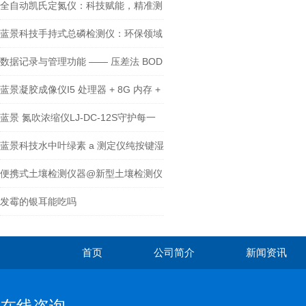
分析仪
全自动凯氏定氮仪：科技赋能，精准测
定氮与蛋白
蓝景科技手持式总磷检测仪：环保领域
的得力助手
数据记录与管理功能 —— 压差法 BOD
测定仪的信息化优势
蓝景凝胶成像仪I5 处理器 + 8G 内存 +
256G 固态，告别分体式卡顿延迟
蓝景 氮吹浓缩仪LJ-DC-12S守护每一
份实验数据
蓝景科技水中叶绿素 a 测定仪纯按键湿
手操作
便携式土壤检测仪器@新型土壤检测仪
发霉的银耳能吃吗
首页
公司简介
新闻资讯