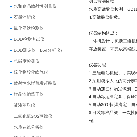
测试方法依据:
水和食品放射性测量仪
水质高锰酸盐检测：GB11
石墨消解仪
4.高锰酸盐指数。
氯化亚铁检测仪
仪器结构组成：
BOD检测测试仪
一体机设计，包括三维机
存放装置，可完成高锰酸
BOD测定仪（bod分析仪）
总碱度检测仪
仪器功能
硫化物酸化吹气仪
1.三维电动机械手，实
2.采用模拟人眼的高分
放射性水样蒸发赶酸仪
3.自动加注和滴定试剂，
样品浓缩蒸干仪
4.自动标定滴定泵，保证
5.自动80℃恒温滴定，
液液萃取仪
6.可装卸样品架，一次
二氧化硫SO2蒸馏仪
程。
水质在线分析仪