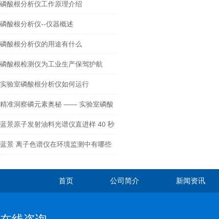
素
磷酸根分析仪工作原理介绍
磷酸根分析仪--仪器概述
磷酸根分析仪的用途有什么
磷酸根检测仪为工业生产保驾护航
实验室磷酸根分析仪如何运行
精准洞察磷元素奥秘 —— 实验室磷酸
根分析仪
蓝景原子发射油料光谱仪直进样 40 秒
极速出值 + 极低耗材成本
蓝景 离子色谱仪在环境监测中有哪些
应用？
首页
公司简介
新闻资讯