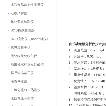
水和食品放射性测量仪
石墨消解仪
氯化亚铁检测仪
BOD检测测试仪
BOD测定仪（bod分析仪）
台式磷酸根分析仪
技术参
总碱度检测仪
1．测量范围：0～5mg/L
硫化物酸化吹气仪
2．分辨率：0.01mg/L；
3．显示方式：8寸彩色
放射性水样蒸发赶酸仪
4．基本误差：±2%F.S；
样品浓缩蒸干仪
5．重复性误差：±1%F.S
6．稳定性：±1%F.S/24
液液萃取仪
7．被测水样：20～35℃
二氧化硫SO2蒸馏仪
8．时钟精度：±1分/月；
水质在线分析仪
9．数据掉电连续保存时间
10．工作电源：220V±10