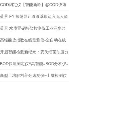
COD测定仪生产厂家
COD测定仪【智能新款】@COD快速
测定仪
蓝景 FY 振荡器让液液萃取迈入无人值
守时代
蓝景 水质亚硝酸盐检测仪工业污水监
测新利器
高锰酸盐指数在线监测仪-全自动在线
分析水质
开启智能检测新纪元：麦氏细菌浊度分
析仪
BOD快速测定仪#高智能#BOD分析仪#
技术先进
新型土壤肥料养分速测仪~土壤检测仪
厂家上新