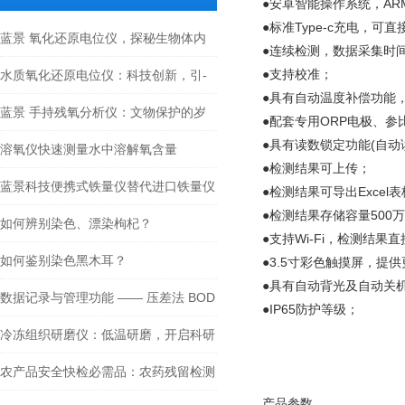
●安卓智能操作系统，ARM 
●标准Type-c充电，
蓝景 氧化还原电位仪，探秘生物体内
●连续检测，数据采集时间
的氧化还原密码
●支持校准；
水质氧化还原电位仪：科技创新，引-
●具有自动温度补偿功能
领水质监测新高度
蓝景 手持残氧分析仪：文物保护的岁
●配套专用ORP电极、
●具有读数锁定功能(自
月守护者
溶氧仪快速测量水中溶解氧含量
●检测结果可上传；
蓝景科技便携式铁量仪替代进口铁量仪
●检测结果可导出Exce
●检测结果存储容量500
如何辨别染色、漂染枸杞？
●支持Wi-Fi，检测结果
如何鉴别染色黑木耳？
●3.5寸彩色触摸屏，提
●具有自动背光及自动关
数据记录与管理功能 —— 压差法 BOD
●IP65防护等级；
测定仪的信息化优势
冷冻组织研磨仪：低温研磨，开启科研
新篇
农产品安全快检必需品：农药残留检测
产品参数