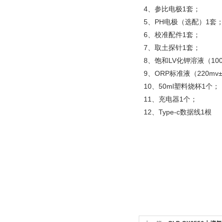
4、参比电极1套；
5、PH电极（选配）1套
6、校准配件1套；
7、取土探针1套；
8、饱和LV化钾溶液（100
9、ORP标准液（220mv
10、50ml塑料烧杯1个；
11、充电器1个；
12、Type-c数据线1根