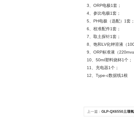
3、ORP电极1套；
4、参比电极1套；
5、PH电极（选配）1套
6、校准配件1套；
7、取土探针1套；
8、饱和LV化钾溶液（100
9、ORP标准液（220mv
10、50ml塑料烧杯1个；
11、充电器1个；
12、Type-c数据线1根
上一篇：
GLP-QX6550土