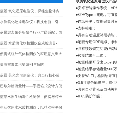
水质氧化还原电位仪
产品
●安卓智能操作系统，ARM 
蓝景 氧化还原电位仪，探秘生物体内
●标准Type-c充电，
的氧化还原密码
●连续检测，数据采集时间
水质氧化还原电位仪：科技创新，引-
●支持校准；
领水质监测新高度
蓝景游离氯分析仪全行业广谱适配，国
●具有自动温度补偿功能
●配套专用ORP电极、
产高配一体化方案
蓝景 水质硫化物检测仪合规检测首-
●具有读数锁定功能(自
选，满足各行业标准要求
便携式红外气体检测仪的应用意义重大
●检测结果可上传；
●检测结果可导出Exce
黄曲霉毒素污染识别与预防
●检测结果存储容量500
蓝景 荧光光谱测金仪：典当行核心装
●支持Wi-Fi，检测结果
●3.5寸彩色触摸屏，提
备——公平交易的“信用基石”
巴歇尔槽流量计——手提箱式设计方便
●具有自动背光及自动关
●IP65防护等级；
携带
蓝景水质生物毒性检测仪，便携与精准
的和谐统一
生活饮用水水质检测仪：以精准检测保