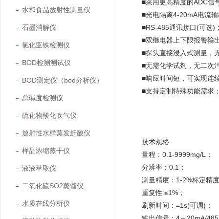
■采用更高精度的ADC
水和食品放射性测量仪
■光电隔离4-20mA电流输
石墨消解仪
■RS-485通讯接口(可选)
■双继电器上下限报警输出
氯化亚铁检测仪
■探头直接浸入式测量，
BOD检测测试仪
■无需化学试剂，无二次
■响应时间短，可实现连
BOD测定仪（bod分析仪）
■支持定制特殊功能需求
总碱度检测仪
硫化物酸化吹气仪
放射性水样蒸发赶酸仪
技术规格
样品浓缩蒸干仪
量程：0.1-9999mg/L；
分辨率：0.1；
液液萃取仪
测量精度：1-2%标定精
二氧化硫SO2蒸馏仪
重复性:≤1%；
水质在线分析仪
刷新时间：=1s(可调)；
输出信号：4～20mA/48