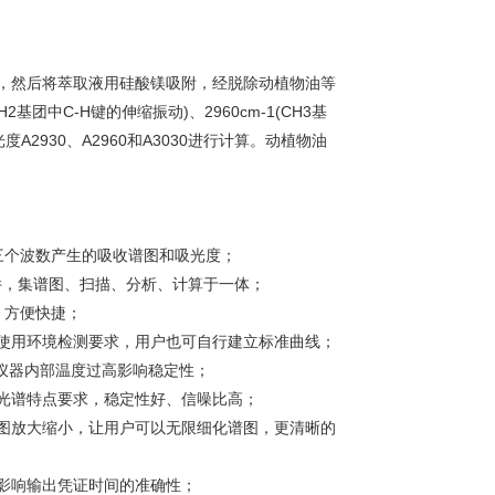
取物，然后将萃取液用硅酸镁吸附，经脱除动植物油等
团中C-H键的伸缩振动)、2960cm-1(CH3基
度A2930、A2960和A3030进行计算。动植物油
示三个波数产生的吸收谱图和吸光度；
件，集谱图、扫描、分析、计算于一体；
，方便快捷；
使用环境检测要求，用户也可自行建立标准曲线；
止仪器内部温度过高影响稳定性；
光谱特点要求，稳定性好、信噪比高；
图放大缩小，让用户可以无限细化谱图，更清晰的
影响输出凭证时间的准确性；