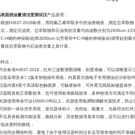
属表面残油量清洁度测试仪
产品原理：
根据HJ637-2018标准，用四氯乙烯萃取水中的油类物质，测定总萃
后，测定石油类。总萃取物和石油类的含量均由波数分别为2930cm-1(CH2基
C-H键的伸缩振动)和3030cm-1(芳香烃中C-H键的伸缩振动)谱带处的吸光
含量按总萃取物与石油类含量之差计算。
品特点：
符合标准HJ637-2018，红外三波数谱图清晰，刻度准确，可以清晰显
．仪器采用安卓7.1版本智能操作系统，内置霍尔德电子专用测油仪分析软
．仪器内置8英寸高清彩色触摸屏，可触屏操作，可外置无线鼠标键盘操作
．仪器既有校正系数校准，也可使用标准曲线校准，多种校准方式满足不同
．光源使用寿命可达10000小时以上，光源使用电调制调解光源技术，防
．可拆卸一体化光学系统，使仪器体积小、光程短、能量大，光路符合红外
．不仅具有检测功能设置，曲线分析，历史数据等基本功能，还可以进行谱
察低浓度时的曲线；
．自动同步网络时间，避免了由于使用仪器时间过长后导致本地时间不准确