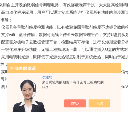
．采用自主开发的微弱信号调理电路，有效屏蔽噪声干扰，大大提高检测精
0．高自动化程序应用，用户可以通过安卓系统进行仪器所有功能的单步测
加准确；
1．仪器具备萃取剂纯度检测功能，以有效避免因萃取剂纯度不达标导致的
．支持wifi、蓝牙传输，数据可无线上传至云数据管理平台；支持U盘拷
3．配置霍尔德电子云数据管理平台，检测结果可存储，进行长短期查看分
4．一键化程序升级功能，无需工程师现场下载，可以通过插入U盘的方式对
5．采用电调制光源，既降低了光源发热强度以利于系统散热，同时由于减
靠性；
6．实时自动调零，仪器既采集光源发光时的信号，又采集光源熄灭时的信
欢迎您！
信号的长期稳定性；
来自局域网的朋友！有什么可以帮助您的
7．测量精度高，使用了高精度24位AD检测芯片进行模拟数字转换，可对u
吗？