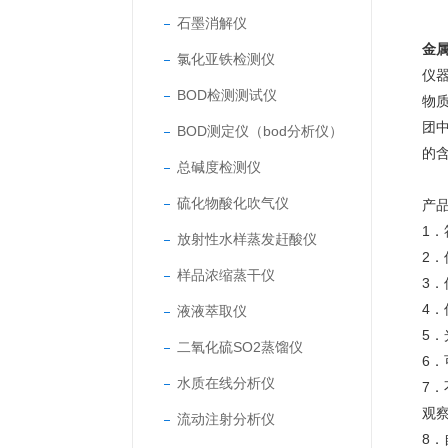
石墨消解仪
金
氯化亚铁检测仪
仪器
BOD检测测试仪
物质
团中
BOD测定仪（bod分析仪）
的
总碱度检测仪
硫化物酸化吹气仪
产
1．
放射性水样蒸发赶酸仪
2
样品浓缩蒸干仪
3
4
液液萃取仪
5
二氧化硫SO2蒸馏仪
6
水质在线分析仪
7
观
流动注射分析仪
8