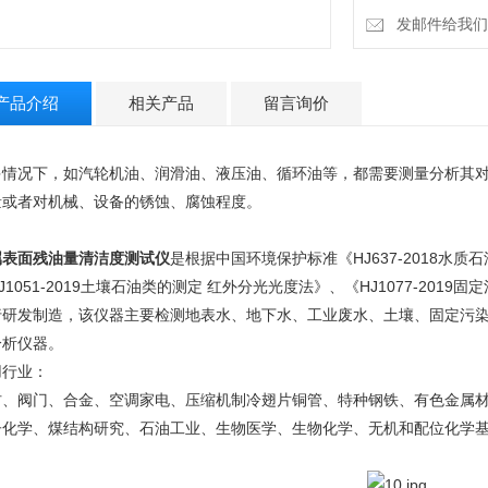
发邮件给我们：4
产品介绍
相关产品
留言询价
多情况下，如汽轮机油、润滑油、液压油、循环油等，都需要测量分析其
量或者对机械、设备的锈蚀、腐蚀程度。
属表面残油量清洁度测试仪
是根据中国环境保护标准《HJ637-2018水
J1051-2019土壤石油类的测定 红外分光光度法》、《HJ1077-201
行研发制造，该仪器主要检测地表水、地下水、工业废水、土壤、固定污
分析仪器。
用行业：
材、阀门、合金、空调家电、压缩机制冷翅片铜管、特种钢铁、有色金属
子化学、煤结构研究、石油工业、生物医学、生物化学、无机和配位化学