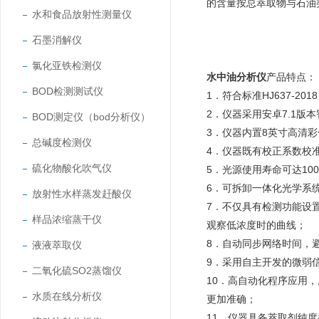
的含量按总萃取物与石油
水和食品放射性测量仪
石墨消解仪
氯化亚铁检测仪
水中油分析仪
产品特点：
BOD检测测试仪
1．符合标准HJ637-
2．仪器采用安卓7.1
BOD测定仪（bod分析仪）
3．仪器内置8英寸高清
总碱度检测仪
4．仪器既有校正系数校
硫化物酸化吹气仪
5．光源使用寿命可达1
6．可拆卸一体化光学系
放射性水样蒸发赶酸仪
7．不仅具有检测功能设
样品浓缩蒸干仪
观察低浓度时的曲线；
8．自动同步网络时间，
液液萃取仪
9．采用自主开发的微弱
二氧化硫SO2蒸馏仪
10．高自动化程序应用
水质在线分析仪
更加准确；
11．仪器具备萃取剂纯