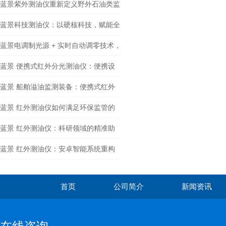
蓝景紫外测油仪重新定义野外石油类监
测
蓝景科技测油仪：以硬核科技，赋能全
场景油份精准监测
蓝景电调制光源 + 实时自动调零技术，
重新定义红外测油仪可靠性标准
蓝景 便携式红外分光测油仪：便携设
计，让现场测油 “说走就走”
蓝景 船舶溢油监测装备：便携式红外
分光测油仪，守护海洋与内河航运安全
蓝景 红外测油仪如何满足环保监管的
数据要求？
蓝景 红外测油仪：科研领域的精准助
手
蓝景 红外测油仪：安卓智能系统重构
检测效率
首页
公司简介
新闻资讯