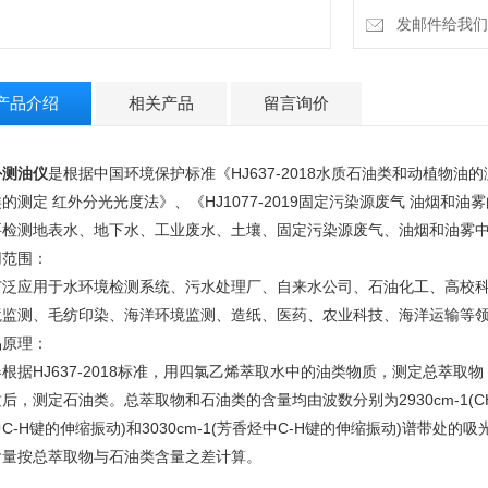
发邮件给我们：4
产品介绍
相关产品
留言询价
外测油仪
是根据中国环境保护标准《HJ637-2018水质石油类和动植物油的测
的测定 红外分光光度法》、《HJ1077-2019固定污染源废气 油烟和
要检测地表水、地下水、工业废水、土壤、固定污染源废气、油烟和油雾
用范围：
广泛应用于水环境检测系统、污水处理厂、自来水公司、石油化工、高校
境监测、毛纺印染、海洋环境监测、造纸、医药、农业科技、海洋运输等
品原理：
根据HJ637-2018标准，用四氯乙烯萃取水中的油类物质，测定总萃
后，测定石油类。总萃取物和石油类的含量均由波数分别为2930cm-1(CH2基
C-H键的伸缩振动)和3030cm-1(芳香烃中C-H键的伸缩振动)谱带处的吸光
含量按总萃取物与石油类含量之差计算。