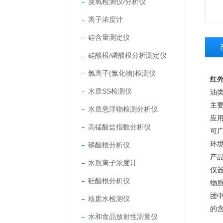
臭氧检测仪/分析仪
离子浓度计
硅含量测定仪
硅酸根/磷酸根分析测定仪
氯离子(氯化物)检测仪
红
水质SS检测仪
油类
主
水质悬浮物检测分析仪
应
高锰酸盐指数分析仪
可
环
磷酸根分析仪
产
水质离子浓度计
仪器
硅酸根分析仪
物质
团中
核废水检测仪
的
水和食品放射性测量仪