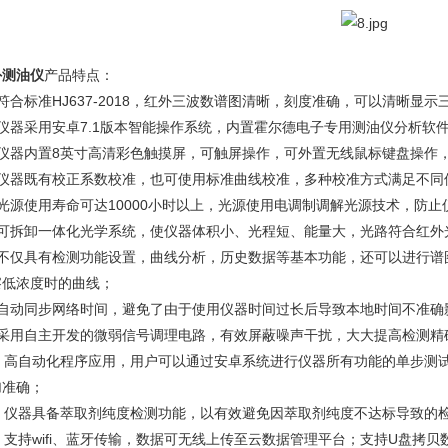
外测油仪
产品特点：
符合标准HJ637-2018，红外三波数谱图清晰，刻度准确，可以清晰显
．仪器采用安卓7.1版本智能操作系统，内置霍尔德电子专用测油仪分析软
．仪器内置8英寸高清彩色触摸屏，可触屏操作，可外置无线鼠标键盘操作
．仪器既有校正系数校准，也可使用标准曲线校准，多种校准方式满足不同
．光源使用寿命可达10000小时以上，光源使用电调制调解光源技术，防
．可拆卸一体化光学系统，使仪器体积小、光程短、能量大，光路符合红外
．不仅具有检测功能设置，曲线分析，历史数据等基本功能，还可以进行谱
察低浓度时的曲线；
．自动同步网络时间，避免了由于使用仪器时间过长后导致本地时间不准确
．采用自主开发的微弱信号调理电路，有效屏蔽噪声干扰，大大提高检测精
0．高自动化程序应用，用户可以通过安卓系统进行仪器所有功能的单步测
加准确；
1．仪器具备萃取剂纯度检测功能，以有效避免因萃取剂纯度不达标导致的
．支持wifi、蓝牙传输，数据可无线上传至云数据管理平台；支持U盘拷