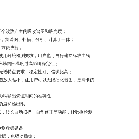
示三个波数产生的吸收谱图和吸光度；
件，集谱图、扫描、分析、计算于一体；
，方便快捷；
使用环境检测要求，用户也可自行建立标准曲线；
止仪器内部温度过高影响稳定性；
光谱特点要求，稳定性好、信噪比高；
图放大缩小，让用户可以无限细化谱图，更清晰的
影响输出凭证时间的准确性；
确度和检出限；
试，波长自动扫描，自动修正等功能，让数据检测
检测数据错误；
贝数据，免驱动插拔；