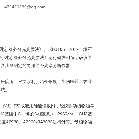
76480880@qq.com
定 红外分光光度法》、《HJ1051-2019土壤石
油雾的测定 红外分光光度法》进行研发制造，该仪器
中含油量测定的专用红外光谱分析仪器。
科研院所、水文水利、冶金钢铁、生物医药、农业
领域。
取物，然后将萃取液用硅酸镁吸附，经脱除动植物油等
团中C-H键的伸缩振动)、2960cm-1(CH3基
度A2930、A2960和A3030进行计算。动植物油