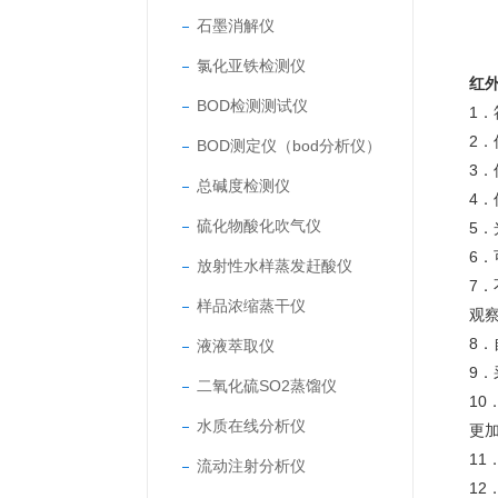
石墨消解仪
氯化亚铁检测仪
红
BOD检测测试仪
1．
2
BOD测定仪（bod分析仪）
3
总碱度检测仪
4
硫化物酸化吹气仪
5
6
放射性水样蒸发赶酸仪
7
样品浓缩蒸干仪
观
8
液液萃取仪
9
二氧化硫SO2蒸馏仪
1
水质在线分析仪
更
1
流动注射分析仪
12