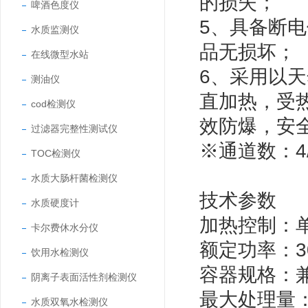
的损失；
啤酒色度仪
5
、具备断电
水质监测仪
品无损坏；
在线微型水站
6
、采用以天
测油仪
直加热，受
cod检测仪
效防爆，安
过滤器完整性测试仪
※通道数：
4
TOC检测仪
水质大肠杆菌检测仪
技术参数
水质硬度计
加热控制：
卡尔费休水分仪
额定功率：
3
饮用水检测仪
容器规格：
阴离子表面活性剂检测仪
最大处理量
水质双氧水检测仪