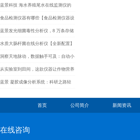
蓝景科技 海水养殖尾水在线监测仪的
产品介绍
食品检测仪器有哪些【食品检测仪器设
备价格】
蓝景发光细菌毒性分析仪，8 万条存储
+ 多网传输 + 北斗定位
水质大肠杆菌在线分析仪【全新配置】
洞察天地脉动，数据触手可及：自动小
型气象站，环境监测的智慧哨兵
从实验室到田间，这款仪器让作物营养
研究 “零-距离”
蓝景 凝胶成像分析系统：科研之路轻
松启航
首页
公司简介
新闻资讯
在线咨询