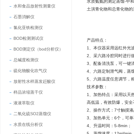
水质氨氨的测定蒸馏-中和滴
水和食品放射性测量仪
土演青化物和总青化物的测定
石墨消解仪
氯化亚铁检测仪
BOD检测测试仪
产品特点：
1、本仪器采用远红外光
BOD测定仪（bod分析仪）
2、采六路冷腔同时进行
总碱度检测仪
3、配备清洗泵，可一键
硫化物酸化吹气仪
4、六路定制泄气阀，蒸
5、六路温度任意调节，
放射性水样蒸发赶酸仪
技术参数：
样品浓缩蒸干仪
1、加热特点：采用以天
高低温，有效防爆，安全
液液萃取仪
2、操作方式：7寸触摸
二氧化硫SO2蒸馏仪
3、加热单元：6个，可
水质在线分析仪
4、升温时间：5-8min；
5、蒸馏速度：12ml/mi