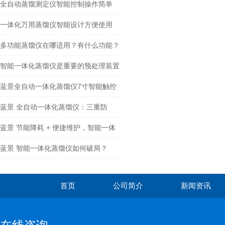
全自动蒸馏测定仪智能控制操作简单
一体化万用蒸馏仪智能设计方便使用
多功能蒸馏仪在哪适用？有什么功能？
智能一体化蒸馏仪是重要的预处理装置
蓝景全自动一体化蒸馏仪7寸智能触控
大屏，可视化操作
蓝景 全自动一体化蒸馏仪：三重防
护，铸就安全可靠的蒸馏堡垒
蓝景 节能降耗 + 便捷维护，智能一体
化蒸馏仪为实验室 “降本增效”
蓝景 智能一体化蒸馏仪如何破局？
首页
公司简介
新闻资讯