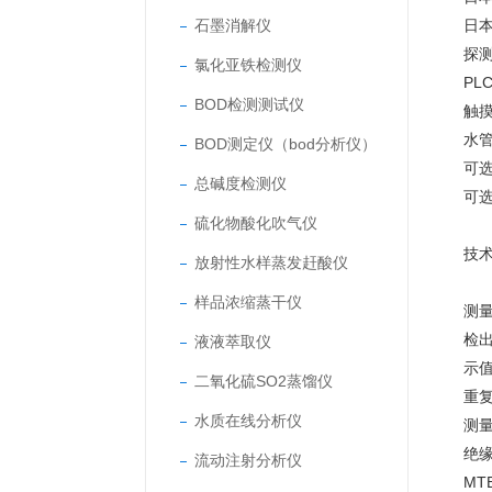
石墨消解仪
日
探
氯化亚铁检测仪
PL
BOD检测测试仪
触
水管
BOD测定仪（bod分析仪）
可
总碱度检测仪
可
硫化物酸化吹气仪
技
放射性水样蒸发赶酸仪
样品浓缩蒸干仪
测量
检出
液液萃取仪
示值
二氧化硫SO2蒸馏仪
重复
水质在线分析仪
测量
绝缘
流动注射分析仪
MT