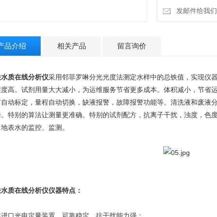
发邮件给我们：4
产品介绍
相关产品
留言询价
铁水质在线分析仪
采用邻菲罗啉分光光度法测定水样中的总铁值，实现仪
程度高。试剂用量大大减小，为运维服务节省更多成本。体积减小，节省运
有自动标定，量程自动切换，缺液报警，故障报警功能等。清洗液和废液
择。特别的算法让测量更准确。特别的试剂配方，抗离子干扰，浊度，色
、地表水的监控、监测。
铁水质在线分析仪仪器特点：
本进口光电定量装置，可靠稳定，抗干扰能力强；