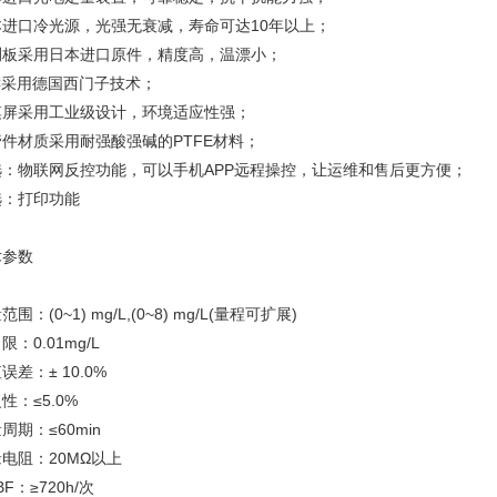
本进口冷光源，光强无衰减，寿命可达10年以上；
测板采用日本进口原件，精度高，温漂小；
C采用德国西门子技术；
摸屏采用工业级设计，环境适应性强；
件材质采用耐强酸强碱的PTFE材料；
选：物联网反控功能，可以手机APP远程操控，让运维和售后更方便；
选：打印功能
术参数
范围：(0~1) mg/L,(0~8) mg/L(量程可扩展)
限：0.01mg/L
误差：± 10.0%
性：≤5.0%
周期：≤60min
电阻：20MΩ以上
BF：≥720h/次