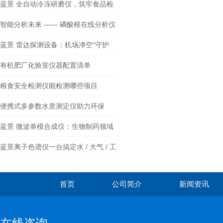
测色
蓝景 全自动冷冻研磨仪，筑牢食品检
测第一道防线 !
智能分析未来 —— 磷酸根在线分析仪
蓝景 雷达探测设备：机场净空“守护
者”，保障航班起降绝对安全
有机肥厂化验室仪器配置清单
粮食安全检测仪能检测哪些项目
便携式多参数水质测定仪助力环保
蓝景 微波单模合成仪：生物制药领域
的高效合成利器
蓝景离子色谱仪一台搞定水 / 大气 / 工
矿 / 油田全品类离子检测
首页
公司简介
新闻资讯