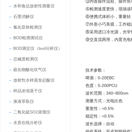
③内置操作流程、操作简
水和食品放射性测量仪
④检测速度更快，现场读
石墨消解仪
⑥便携式体积小，重量轻
⑦外形小巧美观，工作稳
氯化亚铁检测仪
⑧采用进口冷光源，光学
BOD检测测试仪
⑨交直流两用，内置充电
BOD测定仪（bod分析仪）
总碱度检测仪
硫化物酸化吹气仪
技术参数：
啤酒：0-20EBC
放射性水样蒸发赶酸仪
色度：5-200PCU
样品浓缩蒸干仪
波长范围：340~800nm
测量方式：光电比色
液液萃取仪
重复性：<0.5%
二氧化硫SO2蒸馏仪
稳定性：<0.5%
水质在线分析仪
波长选择：自动
操作系统：安卓智能操作