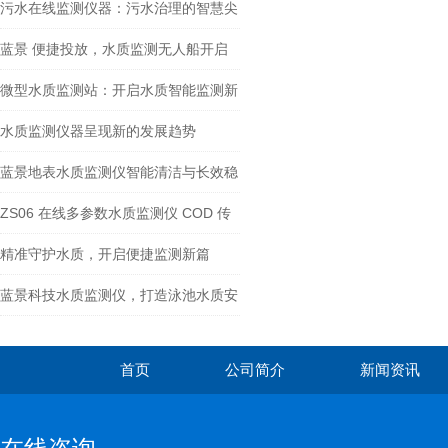
环境的科技卫士
污水在线监测仪器：污水治理的智慧尖
兵
蓝景 便捷投放，水质监测无人船开启
高效作业新篇
微型水质监测站：开启水质智能监测新
时代
水质监测仪器呈现新的发展趋势
蓝景地表水质监测仪智能清洁与长效稳
定参数优势
ZS06 在线多参数水质监测仪 COD 传
感器工作原理与优势
精准守护水质，开启便捷监测新篇
——ZS07 微型水质监测仪
蓝景科技水质监测仪，打造泳池水质安
全新防线
首页
公司简介
新闻资讯