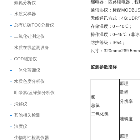
继电器：四路继电器，程
氨氮分析仪
通讯协议：标配MODBU
水质采样器
无线通讯方式：4G:UDP/
总有机碳TOC分析仪
存储温度：0～40℃；
操作温度：0~45℃（非
二氧化硅测定仪
防护等级：IP54；
水质在线监测设备
尺寸：320mm×269.5mm
COD测定仪
监测参数指标
一体化蒸馏仪
水质色度分析仪
原理
叶绿素/蓝绿藻分析仪
量程
氯
分辨率
消解仪
总氯
二氧化氯
其他相关检测
准确度
浊度仪
原理
生物毒性检测仪器