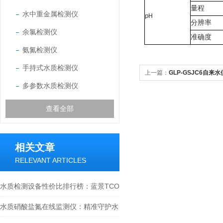
量程
水中重金属检测仪
pH
分辨率
余氯检测仪
准确度
氨氮检测仪
手持式水质检测仪
上一篇：
GLP-GSJC6自来
多参数水质检测仪
查看全部
相关文章
RELEVANT ARTICLES
水质检测设备性价比排行榜：蓝景TCO
总拥有成本领-先全球
水质硝酸盐氮在线监测仪：精准守护水