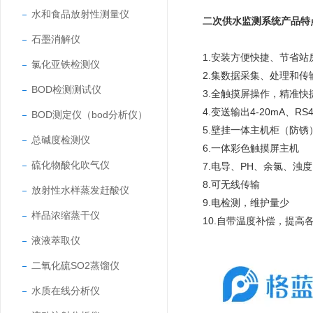
水和食品放射性测量仪
二次供水监测系统产品特
石墨消解仪
1.
安装方便快捷、节省站
氯化亚铁检测仪
2.
集数据采集、处理和传
BOD检测测试仪
3.
全触摸屏操作，精准快
4.
变送输出
4-20mA
、
RS4
BOD测定仪（bod分析仪）
5.
壁挂一体主机柜（防锈
总碱度检测仪
6.
一体彩色触摸屏主机
硫化物酸化吹气仪
7.
电导、
PH
、余氯、浊度
8.
可无线传输
放射性水样蒸发赶酸仪
9.
电检测，维护量少
样品浓缩蒸干仪
10.
自带温度补偿，提高
液液萃取仪
二氧化硫SO2蒸馏仪
水质在线分析仪