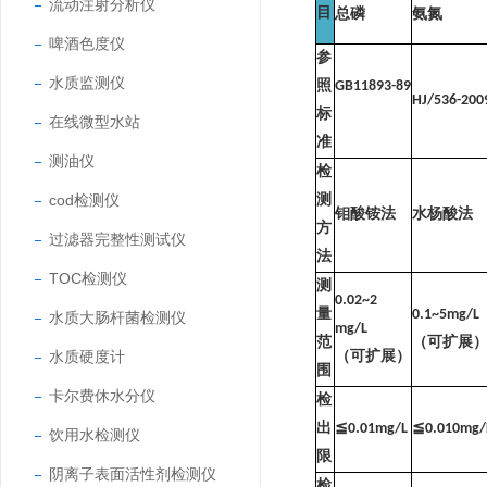
流动注射分析仪
目
总磷
氨氮
啤酒色度仪
参
水质监测仪
照
GB11893-89
HJ/536-200
标
在线微型水站
准
测油仪
检
cod检测仪
测
钼酸铵法
水杨酸法
方
过滤器完整性测试仪
法
TOC检测仪
测
0.02~2
量
0.1~5mg/L
水质大肠杆菌检测仪
mg/L
范
（可扩展
水质硬度计
（可扩展）
围
卡尔费休水分仪
检
出
≦0.01mg/L
≦0.010mg/
饮用水检测仪
限
阴离子表面活性剂检测仪
检