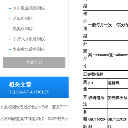
期
水中重金属检测仪
维
余氯检测仪
护
一般每月一次，每次约
氨氮检测仪
周
期
手持式水质检测仪
外
多参数水质检测仪
观
高
1900mm×
宽
1480mm
尺
查看全部
寸
五参数指标
测
pH
溶解氧
相关文章
量
RELEVANT ARTICLES
方
玻璃电法
荧光猝灭法
法
水质检测设备性价比排行榜：蓝景TCO
参
总拥有成本领-先全球
水质硝酸盐氮在线监测仪：精准守护水
照
GB/T6920-
GB/T11913-
标
86
89