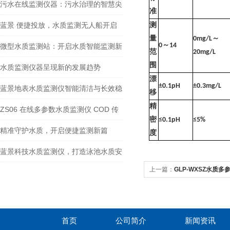
环境的科技卫士
污水在线监测仪器：污水治理的智慧尖
准
兵
蓝景 便捷投放，水质监测无人船开启
测
量
0mg/L
～
高效作业新篇
0
～
14
微型水质监测站：开启水质智能监测新
范
20mg/L
围
时代
水质监测仪器呈现新的发展趋势
漂
±0.1pH
±0.3mg/L
蓝景地表水质监测仪智能清洁与长效稳
移
精
定参数优势
ZS06 在线多参数水质监测仪 COD 传
密
≤0.1pH
≤5%
感器工作原理与优势
精准守护水质，开启便捷监测新篇
度
——ZS07 微型水质监测仪
蓝景科技水质监测仪，打造泳池水质安
上一篇：
GLP-WXSZ水质
全新防线
首页
公司简介
新闻资讯