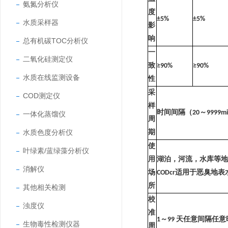
氨氮分析仪
度
±5%
±5%
水质采样器
影
响
总有机碳TOC分析仪
一
二氧化硅测定仪
致
≥90%
≥90%
水质在线监测设备
性
采
COD测定仪
样
时间间隔（
20
～
9999m
一体化蒸馏仪
周
水质色度分析仪
期
使
叶绿素/蓝绿藻分析仪
用
湖泊，河流，水库等地
消解仪
场
CODcr
适用于恶臭地表
所
其他相关检测
校
浊度仪
准
1
～
99
天任意间隔任意
生物毒性检测仪器
周