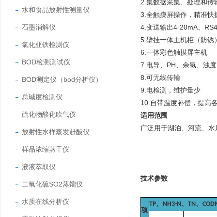
2.
集数据采集、处理和传
水和食品放射性测量仪
3.
全触摸屏操作，精准快
石墨消解仪
4.
变送输出
4-20mA
、
RS4
5.
壁挂一体主机柜（防锈
氯化亚铁检测仪
6.
一体彩色触摸屏主机
BOD检测测试仪
7.
电导、
PH
、余氯、浊度
8.
可无线传输
BOD测定仪（bod分析仪）
9.
电检测，维护量少
总碱度检测仪
10.
自带温度补偿，提高
硫化物酸化吹气仪
适用范围
广泛用于湖泊、河流、水
放射性水样蒸发赶酸仪
样品浓缩蒸干仪
液液萃取仪
技术参数
二氧化硫SO2蒸馏仪
水质在线分析仪
TP
、
NH3-N
、
TN
、
COD
项