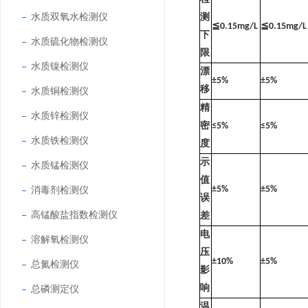
水质双氧水检测仪
测
≦0.15mg/L
≦0.15mg/L
下
水质硫化物检测仪
限
水质镍检测仪
漂
±5%
±5%
移
水质铜检测仪
精
水质锌检测仪
密
≤5%
≤5%
水质铁检测仪
度
示
水质锰检测仪
值
消毒剂检测仪
±5%
±5%
误
高锰酸盐指数检测仪
差
电
溶解氧检测仪
压
±10%
±5%
总氮检测仪
影
总磷测定仪
响
温