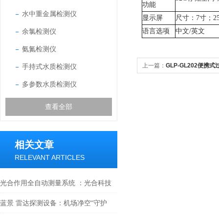
功能
水中重金属检测仪
显示屏
尺寸：
7
寸；
2
余氯检测仪
语言选项
中文
/英文
氨氮检测仪
上一篇：
GLP-GL202便
手持式水质检测仪
多参数水质检测仪
查看全部
相关文章
RELEVANT ARTICLES
光合作用全自动测量系统 ：光合科技
引擎，驱动园艺创新
蓝景 雷达探测设备：机场净空“守护