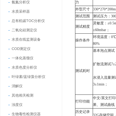
氨氮分析仪
力
外型尺寸
33
0
*27
0
*20
0m
水质采样器
测试范围
测试压力：
30
总有机碳TOC分析仪
灵敏度：
±0.
测试精度
二氧化硅测定仪
±60mbar；
环境温度：
0
水质在线监测设备
操作条件
80%
COD测定仪
基本泡点测试
一体化蒸馏仪
扩散流测试
7±
水质色度分析仪
测试耗时
叶绿素/蓝绿藻分析仪
水浸入流量测
3±1min；
消解仪
其他相关检测
中文
/英文打
打印功能
浊度仪
果、测试曲线
历史记录
生物毒性检测仪器
32G存储空间