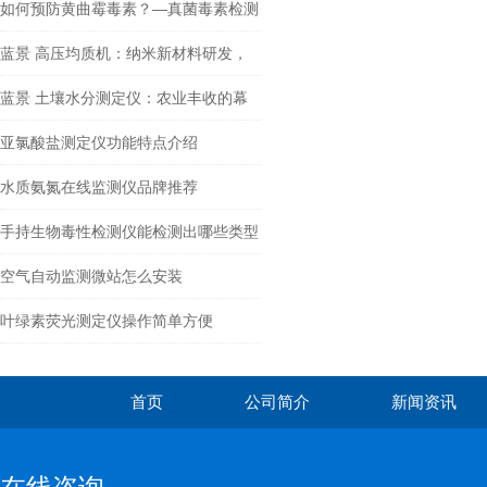
者”，保障航班起降绝对安全
如何预防黄曲霉毒素？—真菌毒素检测
仪
蓝景 高压均质机：纳米新材料研发，
从实验室到产业化的桥梁
蓝景 土壤水分测定仪：农业丰收的幕
后英雄
亚氯酸盐测定仪功能特点介绍
水质氨氮在线监测仪品牌推荐
手持生物毒性检测仪能检测出哪些类型
的毒性物质？
空气自动监测微站怎么安装
叶绿素荧光测定仪操作简单方便
首页
公司简介
新闻资讯