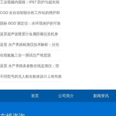
取难题
工业视频内窥镜：IP67 防护与超长续
航：极-端环境下的 “检测先锋”
COD 全自动智能分析工作站的维护和
保养方法有哪些？
国标 BOD 测定仪：水环境保护的可靠
伙伴
蓝景超声波硬度计金属防爆抗造机身
+20小时超长续航
蓝景 水产养殖检测仪技术解析：分光
光度法如何守护水质安全
在线氨氮三合一测试仪产地货源
蓝景 水产养殖多参数在线监测仪：荧
光法溶氧 + 自动清洁刷
不同型号的无人船在船体设计上有何差
异？如何适配多样化水域环境？
首页
公司简介
新闻资讯