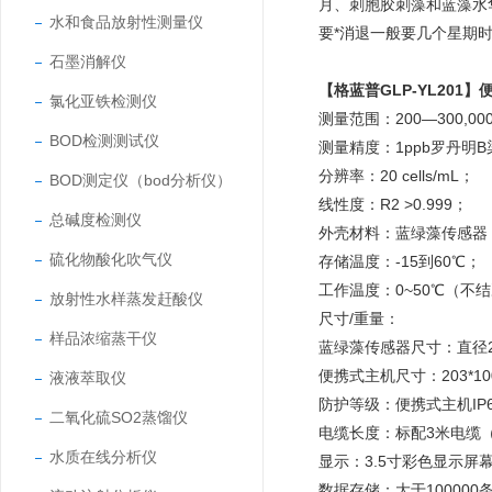
月、刺胞胶刺藻和蓝藻水
水和食品放射性测量仪
要*消退一般要几个星期
石墨消解仪
【格蓝普GLP-YL201】
氯化亚铁检测仪
测量范围：200—300,00
BOD检测测试仪
测量精度：1ppb罗丹明
分辨率：20 cells/mL；
BOD测定仪（bod分析仪）
线性度：R2 >0.999；
总碱度检测仪
外壳材料：蓝绿藻传感器：S
硫化物酸化吹气仪
存储温度：-15到60℃；
工作温度：0~50℃（不
放射性水样蒸发赶酸仪
尺寸/重量：
样品浓缩蒸干仪
蓝绿藻传感器尺寸：直径2
便携式主机尺寸：203*10
液液萃取仪
防护等级：便携式主机IP6
二氧化硫SO2蒸馏仪
电缆长度：标配3米电缆
水质在线分析仪
显示：3.5寸彩色显示屏
数据存储：大于100000